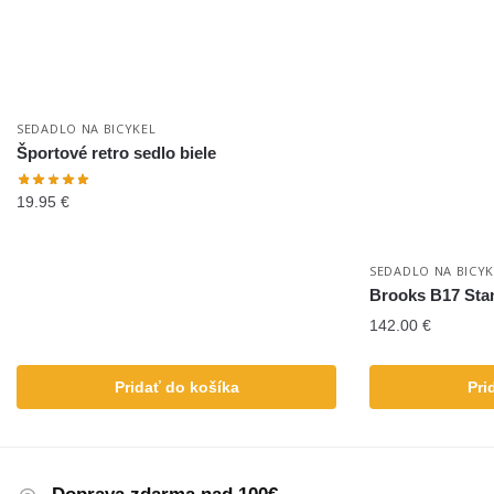
SEDADLO NA BICYKEL
Športové retro sedlo biele
19.95
€
SEDADLO NA BICYK
Brooks B17 Stan
142.00
€
Pridať do košíka
Pri