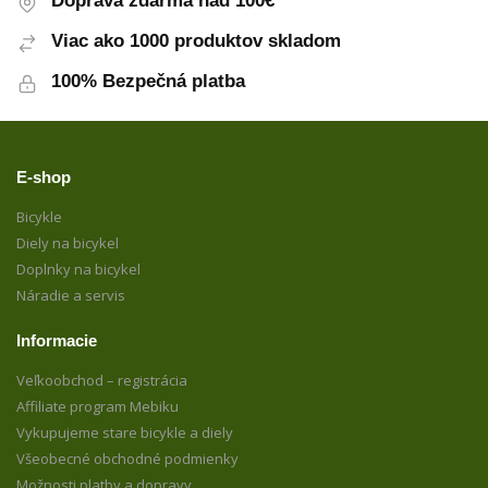
Doprava zdarma nad 100€
Viac ako 1000 produktov skladom
100% Bezpečná platba
E-shop
Bicykle
Diely na bicykel
Doplnky na bicykel
Náradie a servis
Informacie
Veľkoobchod – registrácia
Affiliate program Mebiku
Vykupujeme stare bicykle a diely
Všeobecné obchodné podmienky
Možnosti platby a dopravy