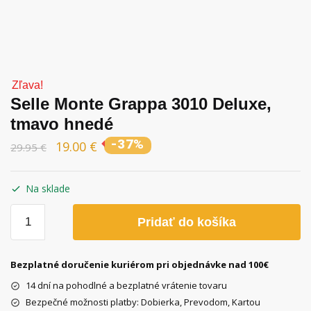
Zľava!
Selle Monte Grappa 3010 Deluxe,
tmavo hnedé
-37%
19.00
€
29.95
€
Na sklade
množstvo
Pridať do košíka
Selle
Monte
Grappa
Bezplatné doručenie kuriérom pri objednávke nad 100€
3010
14 dní na pohodlné a bezplatné vrátenie tovaru
Deluxe,
Bezpečné možnosti platby: Dobierka, Prevodom, Kartou