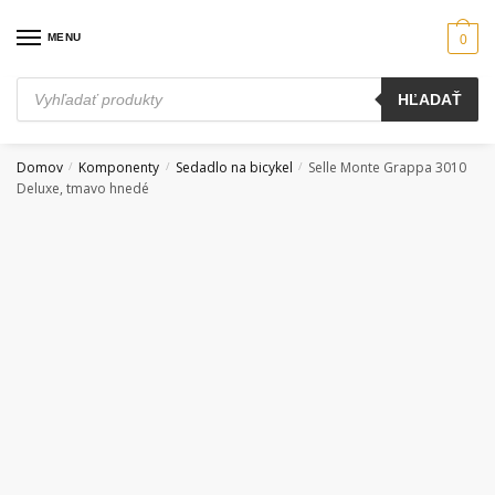
Skip
Skip
to
to
MENU
0
navigation
content
Products
HĽADAŤ
search
Domov
Komponenty
Sedadlo na bicykel
Selle Monte Grappa 3010
/
/
/
Deluxe, tmavo hnedé