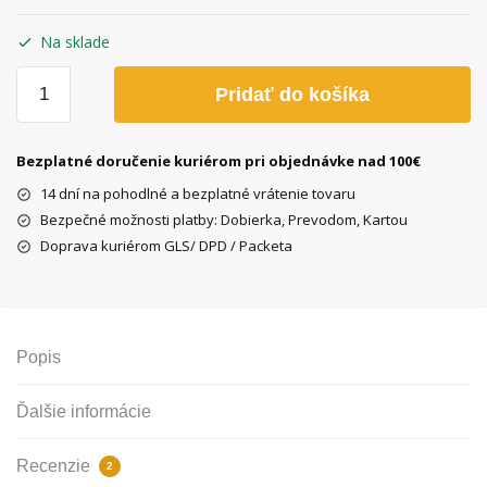
Na sklade
množstvo
Pridať do košíka
Koleso
Remerx
Dragon
Bezplatné doručenie kuriérom pri objednávke nad 100€
28"
14 dní na pohodlné a bezplatné vrátenie tovaru
strieborné,
Bezpečné možnosti platby: Dobierka, Prevodom, Kartou
3-
Doprava kuriérom GLS/ DPD / Packeta
7
r.,
zadné
Popis
Ďalšie informácie
Recenzie
2