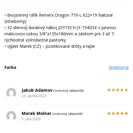
• dvojstenný ráfik Remerx Dragon 719-L 622×19 Natural
(strieborný)
• 32-dierový duralový náboj JOYTECH JY-734DSE s pevnou
maticovou oskou 3/8″x135x180mm a závitom pre 3 až 7-
rýchlostné voľnobežné pastorky
• výplet Marek (CZ) – pozinkované drôty a niple
Farba
Strieborná
Jakub Adamov
(overený zákazník)
23. apríla 2023
Marek Molnar
(overený zákazník)
5. júla 2026