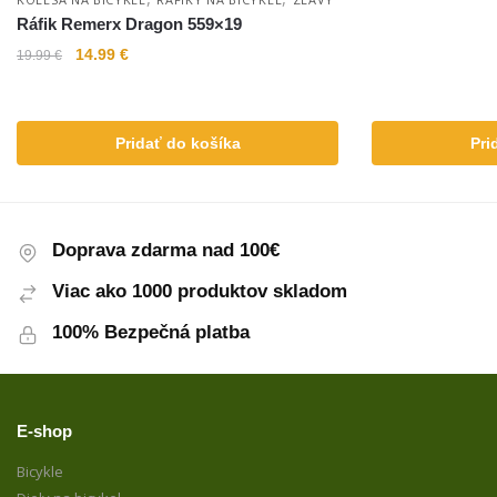
Ráfik Remerx Dragon 559×19
14.99
€
19.99
€
Pridať do košíka
Pri
Doprava zdarma nad 100€
Viac ako 1000 produktov skladom
100% Bezpečná platba
E-shop
Bicykle