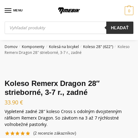
Skip
Skip
to
to
MENU
0
navigation
content
Products
HĽADAŤ
search
Domov
Komponenty
Kolesá na bicykel
Koleso 28" (622")
Koleso
/
/
/
/
Remerx Dragon 28″ strieborné, 3-7 r., zadné
Koleso Remerx Dragon 28″
strieborné, 3-7 r., zadné
33.90
€
Vypletené zadné 28″ koleso Cross s odolným dvojstenným
ráfikom Remerx Dragon. So závitom na 3 až 7 rýchlostné
voľnobežné pastorky.
(
2
recenzie zákazníkov)