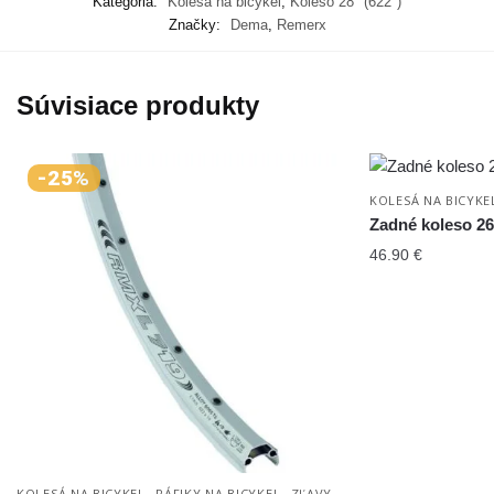
Kategória:
Kolesá na bicykel
,
Koleso 28" (622")
Značky:
Dema
,
Remerx
Súvisiace produkty
-25%
KOLESÁ NA BICYKE
Zadné koleso 26
46.90
€
,
,
KOLESÁ NA BICYKEL
RÁFIKY NA BICYKEL
ZĽAVY