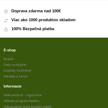
Doprava zdarma nad 100€
Viac ako 1000 produktov skladom
100% Bezpečná platba
E-shop
Bicykle
Diely na bicykel
Doplnky na bicykel
Náradie a servis
Informacie
Veľkoobchod – registrácia
Affiliate program Mebiku
Vykupujeme stare bicykle a diely