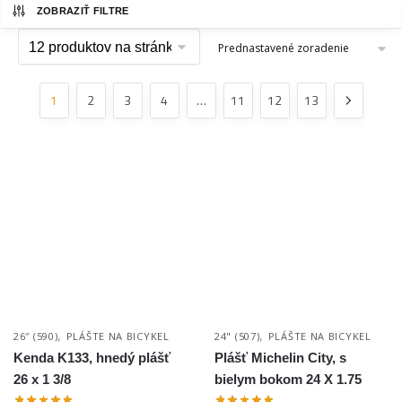
ZOBRAZIŤ FILTRE
1
2
3
4
…
11
12
13
,
,
26″ (590)
PLÁŠTE NA BICYKEL
24" (507)
PLÁŠTE NA BICYKEL
Kenda K133, hnedý plášť
Plášť Michelin City, s
26 x 1 3/8
bielym bokom 24 X 1.75