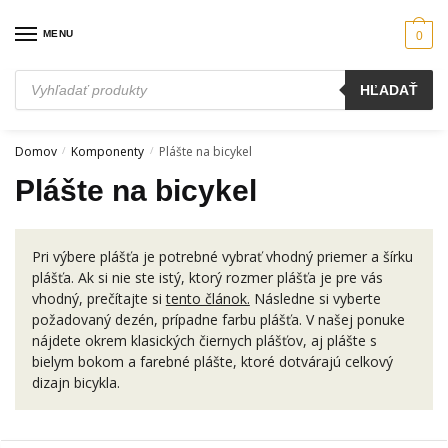
Skip
Skip
to
to
MENU
0
navigation
content
Products
HĽADAŤ
search
Domov
Komponenty
Plášte na bicykel
/
/
Plášte na bicykel
Pri výbere plášťa je potrebné vybrať vhodný priemer a šírku
plášťa. Ak si nie ste istý, ktorý rozmer plášťa je pre vás
vhodný, prečítajte si
tento článok.
Následne si vyberte
požadovaný dezén, prípadne farbu plášťa. V našej ponuke
nájdete okrem klasických čiernych plášťov, aj plášte s
bielym bokom a farebné plášte, ktoré dotvárajú celkový
dizajn bicykla.