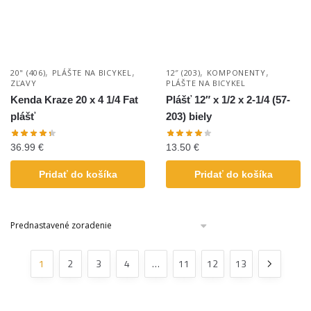
,
,
,
,
20" (406)
PLÁŠTE NA BICYKEL
12″ (203)
KOMPONENTY
ZĽAVY
PLÁŠTE NA BICYKEL
Kenda Kraze 20 x 4 1/4 Fat
Plášť 12″ x 1/2 x 2-1/4 (57-
plášť
203) biely
36.99
€
13.50
€
Pridať do košíka
Pridať do košíka
1
2
3
4
…
11
12
13