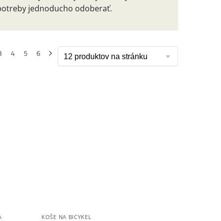
a potreby jednoducho odoberať.
3
4
5
6
A
KOŠE NA BICYKEL