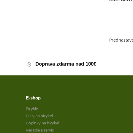
Doprava zdarma nad 100€
E-shop
Bicykle
Diely na bicykel
Doplnky na bicykel
Náradie a servis