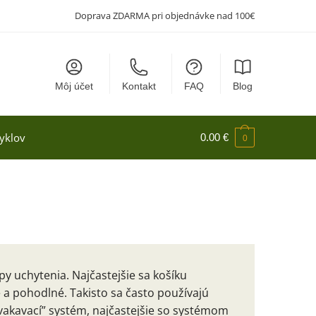
Doprava ZDARMA pri objednávke nad 100€
Môj účet
Kontakt
FAQ
Blog
yklov
0.00
€
0
py uchytenia. Najčastejšie sa košíku
e a pohodlné. Takisto sa často používajú
cvakavací” systém, najčastejšie so systémom