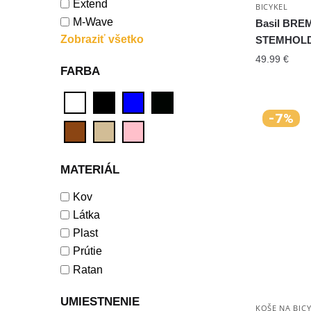
Extend
BICYKEL
M-Wave
Basil BRE
Zobraziť všetko
STEMHOL
49.99
€
FARBA
-7%
MATERIÁL
Kov
Látka
Plast
Prútie
Ratan
UMIESTNENIE
KOŠE NA BIC