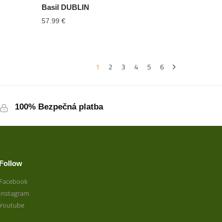
Basil DUBLIN
57.99
€
1
2
3
4
5
6
100% Bezpečná platba
Follow
Facebook
Instagram
Youtube