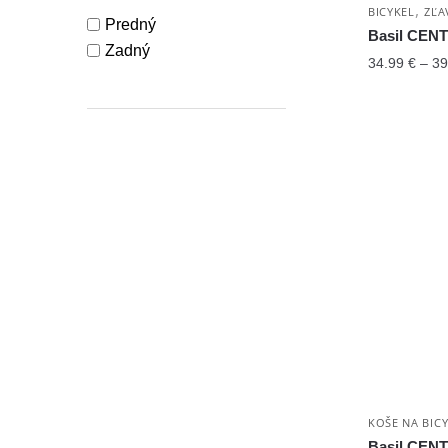
,
BICYKEL
ZĽA
Predný
Basil CE
Zadný
34.99
€
–
39
KOŠE NA BIC
Basil CEN