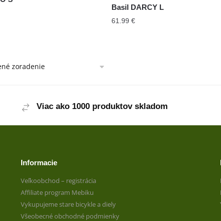
Basil DARCY L
61.99
€
Viac ako 1000 produktov skladom
Informacie
Veľkoobchod – registrácia
Affiliate program Mebiku
Vykupujeme stare bicykle a diely
Všeobecné obchodné podmienky