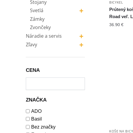
Stojany
BICYKEL
+
Prútený koš
Svetlá
Road veľ. L
Zámky
36.90
€
Zvončeky
+
Náradie a servis
+
Zľavy
CENA
ZNAČKA
ADO
Basil
Bez značky
KOŠE NA BIC