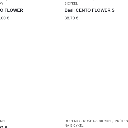
VY
BICYKEL
NTO FLOWER
Basil CENTO FLOWER S
.00
€
38.79
€
,
,
YKEL
DOPLNKY
KOŠE NA BICYKEL
PRÚTEN
NA BICYKEL
TO S