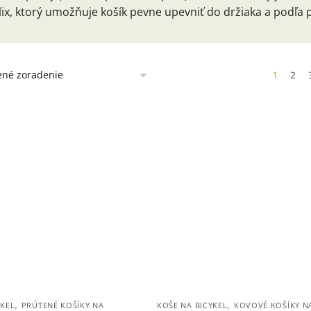
Flix, ktorý umožňuje košík pevne upevniť do držiaka a podľ
1
2
,
,
YKEL
PRÚTENÉ KOŠÍKY NA
KOŠE NA BICYKEL
KOVOVÉ KOŠÍKY N