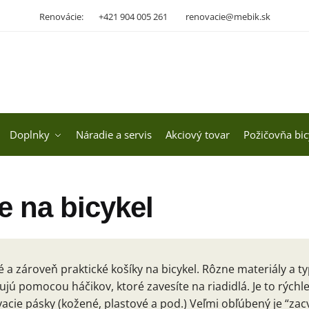
Renovácie:
+421 904 005 261
renovacie@mebik.sk
Doplnky
Náradie a servis
Akciový tovar
Požičovňa bic
e na bicykel
é a zároveň praktické košíky na bicykel. Rôzne materiály a ty
jú pomocou háčikov, ktoré zavesíte na riadidlá. Je to rýchl
acie pásky (kožené, plastové a pod.) Veľmi obľúbený je “za