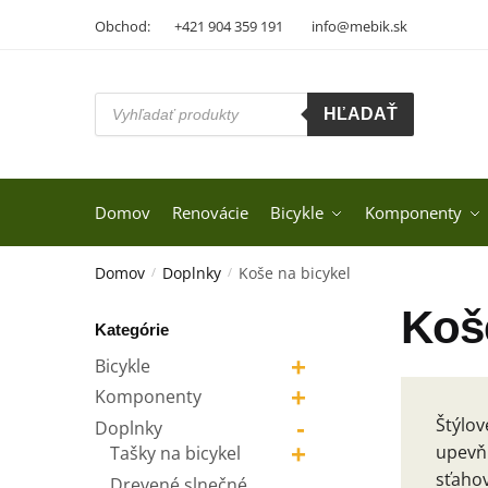
Skip
Skip
Obchod:
+421 904 359 191
info@mebik.sk
to
to
navigation
content
Products
HĽADAŤ
search
Domov
Renovácie
Bicykle
Komponenty
Domov
Doplnky
Koše na bicykel
/
/
Koš
Kategórie
+
Bicykle
+
Komponenty
Štýlov
-
Doplnky
+
upevňu
Tašky na bicykel
sťahov
Drevené slnečné