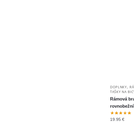
,
DOPLNKY
RÁ
TAŠKY NA BIC
Rámová bra
rovnobežní
19.95
€