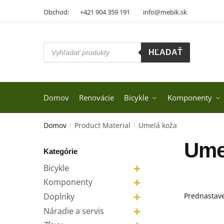
Skip
Skip
Obchod:
+421 904 359 191
info@mebik.sk
to
to
navigation
content
Products
HĽADAŤ
search
Domov
Renovácie
Bicykle
Komponenty
Domov
Product Material
Umelá koža
/
/
Ume
Kategórie
+
Bicykle
+
Komponenty
+
Doplnky
+
Náradie a servis