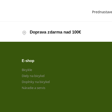
Doprava zdarma nad 100€
E-shop
Bicykle
Diely na bicykel
Doplnky na bicykel
Náradie a servis