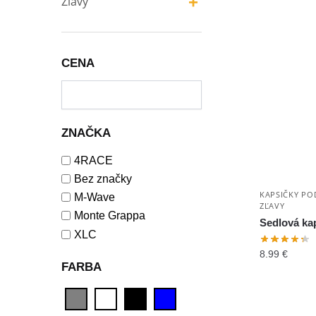
+
Zľavy
CENA
ZNAČKA
4RACE
Bez značky
KAPSIČKY PO
M-Wave
ZĽAVY
Monte Grappa
Sedlová ka
XLC
8.99
€
FARBA