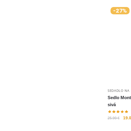
-27%
SEDADLO NA 
Sedlo Monte
sivá
19.
25.99
€