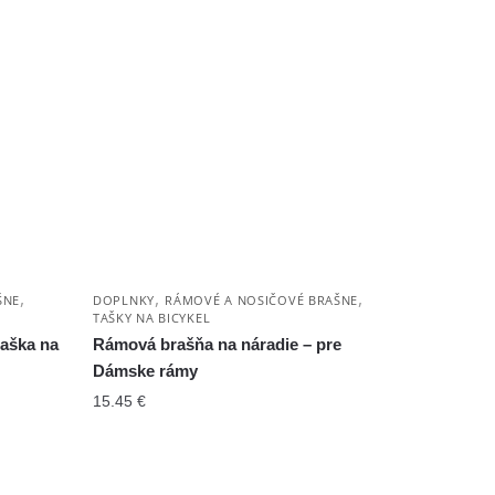
,
,
,
ŠNE
DOPLNKY
RÁMOVÉ A NOSIČOVÉ BRAŠNE
TAŠKY NA BICYKEL
taška na
Rámová brašňa na náradie – pre
Dámske rámy
15.45
€