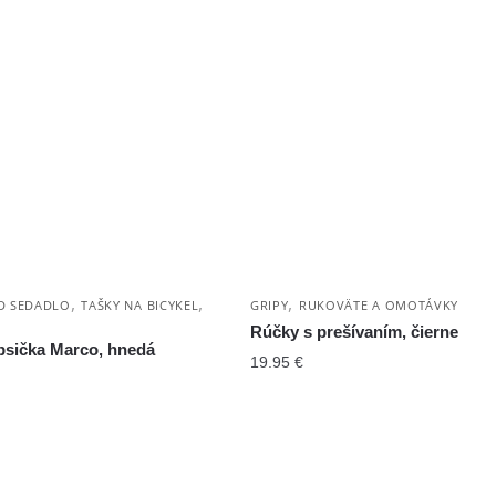
,
,
,
D SEDADLO
TAŠKY NA BICYKEL
GRIPY
RUKOVÄTE A OMOTÁVKY
Rúčky s prešívaním, čierne
psička Marco, hnedá
19.95
€