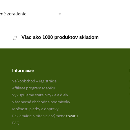
Viac ako 1000 produktov skladom
Informacie
Veľkoobchod – registrácia
Affiliate program Mebiku
Vykupujeme stare bicykle a diely
Všeobecné obchodné podmienky
Možnosti platby a dopravy
Reklamácie, vrátenie a výmena
tovaru
FAQ