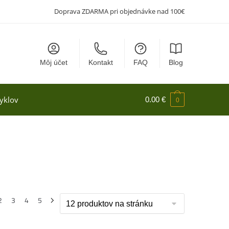
Doprava ZDARMA pri objednávke nad 100€
Môj účet
Kontakt
FAQ
Blog
yklov
0.00
€
0
2
3
4
5