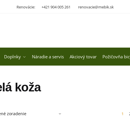
Renovácie:
+421 904 005 261
renovacie@mebik.sk
Doplnky
Náradie a servis
Akciový tovar
Požičovňa bic
lá koža
1