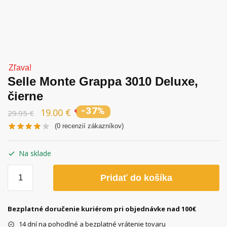
Zľava!
Selle Monte Grappa 3010 Deluxe,
čierne
-37%
19.00
€
29.95
€
(
0
recenzií zákazníkov)
Na sklade
množstvo
Pridať do košíka
Selle
Monte
Grappa
Bezplatné doručenie kuriérom pri objednávke nad 100€
3010
14 dní na pohodlné a bezplatné vrátenie tovaru