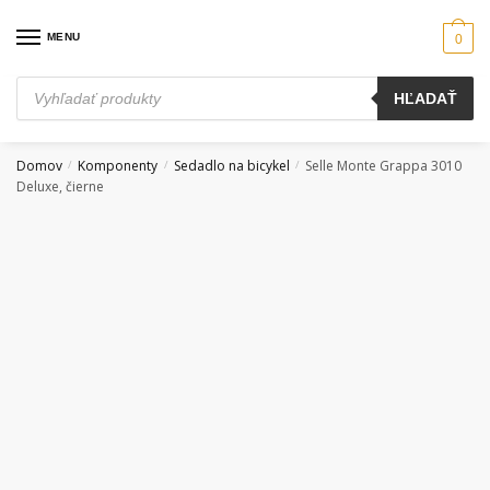
Skip
Skip
to
to
MENU
0
navigation
content
Products
HĽADAŤ
search
Domov
Komponenty
Sedadlo na bicykel
Selle Monte Grappa 3010
/
/
/
Deluxe, čierne