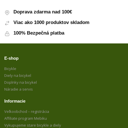
Doprava zdarma nad 100€
Viac ako 1000 produktov skladom
100% Bezpečná platba
E-shop
Bicykle
Diely na bicykel
Doplnky na bicykel
Náradie a servis
Informacie
Veľkoobchod – registrácia
Affiliate program Mebiku
Vykupujeme stare bicykle a diely