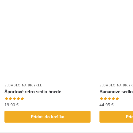
SEDADLO NA BICYKEL
SEDADLO NA BICYK
Športové retro sedlo hnedé
Bananové sedlo 
19.90
€
44.95
€
Pridať do košíka
Pri