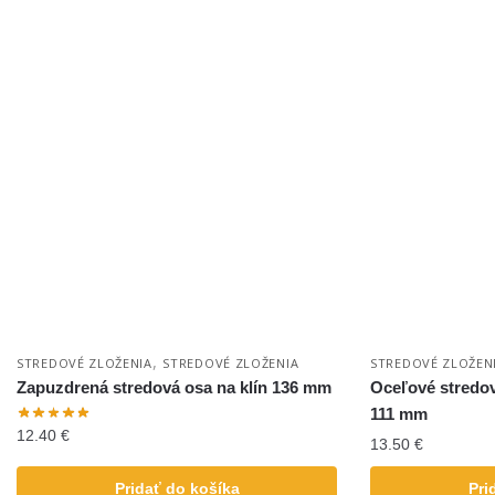
,
STREDOVÉ ZLOŽENIA
STREDOVÉ ZLOŽENIA
STREDOVÉ ZLOŽEN
Zapuzdrená stredová osa na klín 136 mm
Oceľové stredov
111 mm
12.40
€
13.50
€
Pridať do košíka
Pri