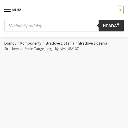
Skip
Skip
to
to
MENU
0
navigation
content
Products
HĽADAŤ
search
Domov
Komponenty
Stredové zloženia
Stredové zloženia
/
/
/
/
Stredové zloženie Tange, anglický závit 68/107