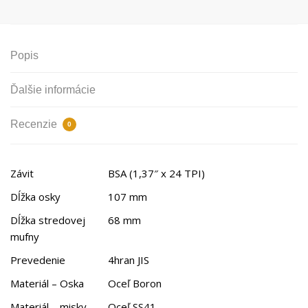
Popis
Ďalšie informácie
Recenzie
0
Závit
BSA (1,37″ x 24 TPI)
Dĺžka osky
107 mm
Dĺžka stredovej
68 mm
mufny
Prevedenie
4hran JIS
Materiál – Oska
Oceľ Boron
Materiál – misky
Oceľ SS41