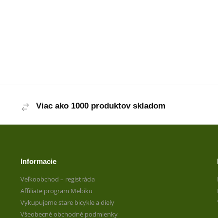
Viac ako 1000 produktov skladom
Informacie
Veľkoobchod – registrácia
Affiliate program Mebiku
Vykupujeme stare bicykle a diely
Všeobecné obchodné podmienky