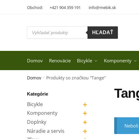
Skip
Skip
Obchod:
+421 904 359 191
info@mebik.sk
to
to
navigation
content
Products
HĽADAŤ
search
Domov
Renovácie
Bicykle
Komponenty
Domov
Produkty so značkou “Tange”
/
Tan
Kategórie
+
Bicykle
+
Komponenty
+
Doplnky
Neboli
+
Náradie a servis