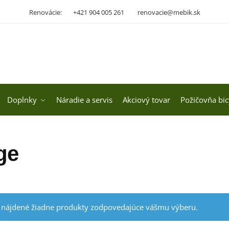
Renovácie:
+421 904 005 261
renovacie@mebik.sk
Doplnky
Náradie a servis
Akciový tovar
Požičovňa bic
ge
 nájdené žiadne produkty zodpovedajúce vášmu výberu.