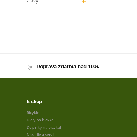
+
Zľavy
Doprava zdarma nad 100€
E-shop
Bicykle
Diely na bicykel
Doplnky na bicykel
Náradie a servis