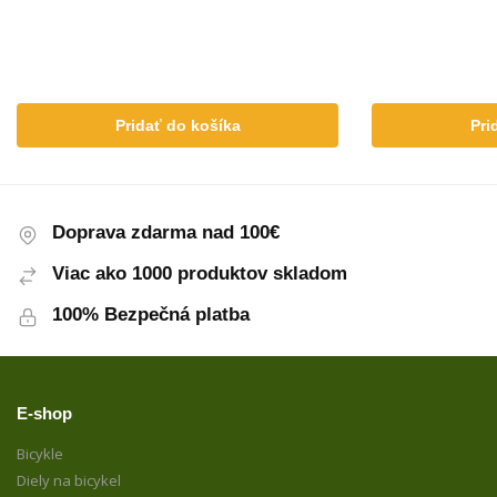
Pridať do košíka
Pri
Doprava zdarma nad 100€
Viac ako 1000 produktov skladom
100% Bezpečná platba
E-shop
Bicykle
Diely na bicykel