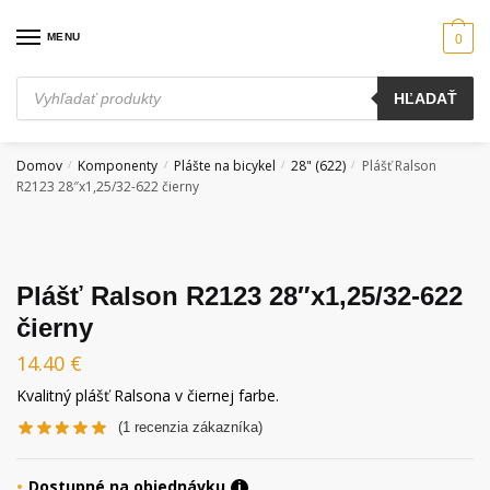
Skip
Skip
to
to
MENU
0
navigation
content
Products
HĽADAŤ
search
Domov
Komponenty
Plášte na bicykel
28" (622)
Plášť Ralson
/
/
/
/
R2123 28″x1,25/32-622 čierny
Plášť Ralson R2123 28″x1,25/32-622
čierny
14.40
€
Kvalitný plášť Ralsona v čiernej farbe.
(
1
recenzia zákazníka)
Dostupné na objednávku
i