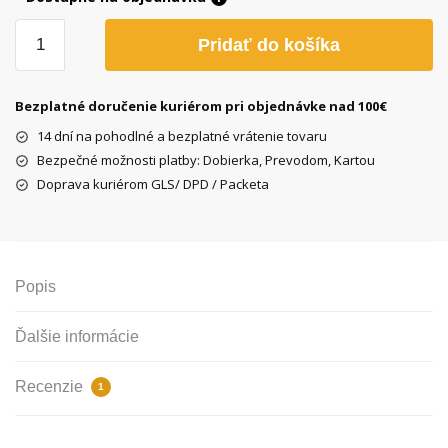
množstvo
Pridať do košíka
Plášť
Ralson
R2123
Bezplatné doručenie kuriérom pri objednávke nad 100€
28"x1,25/32-
14 dní na pohodlné a bezplatné vrátenie tovaru
622
Bezpečné možnosti platby: Dobierka, Prevodom, Kartou
čierny
Doprava kuriérom GLS/ DPD / Packeta
Popis
Ďalšie informácie
Recenzie
1