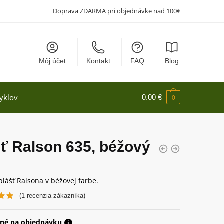
Doprava ZDARMA pri objednávke nad 100€
Môj účet
Kontakt
FAQ
Blog
yklov
0.00
€
0
ť Ralson 635, béžový
plášť Ralsona v béžovej farbe.
(
1
recenzia zákazníka)
né na objednávku
i