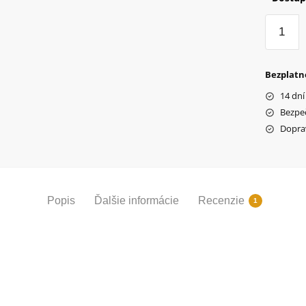
množstv
Plášť
Ralson
635,
Bezplatn
béžový
14 dní
Bezpe
Dopra
Popis
Ďalšie informácie
Recenzie
1