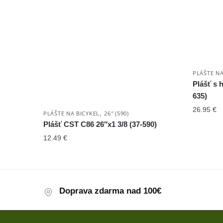
PLÁŠTE NA
Plášť s 
635)
26.95
€
,
PLÁŠTE NA BICYKEL
26″ (590)
Plášť CST C86 26″x1 3/8 (37-590)
12.49
€
Doprava zdarma nad 100€