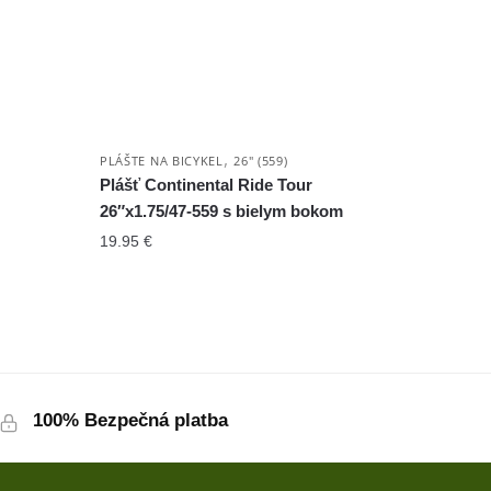
,
PLÁŠTE NA BICYKEL
26" (559)
Plášť Continental Ride Tour
26″x1.75/47-559 s bielym bokom
19.95
€
100% Bezpečná platba