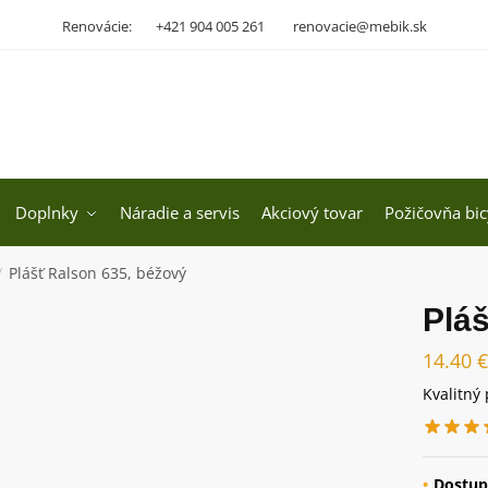
Renovácie:
+421 904 005 261
renovacie@mebik.sk
Doplnky
Náradie a servis
Akciový tovar
Požičovňa bic
Plášť Ralson 635, béžový
/
Pláš
14.40
€
Kvalitný 
Dostup