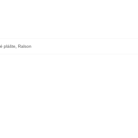
é plášte
,
Ralson