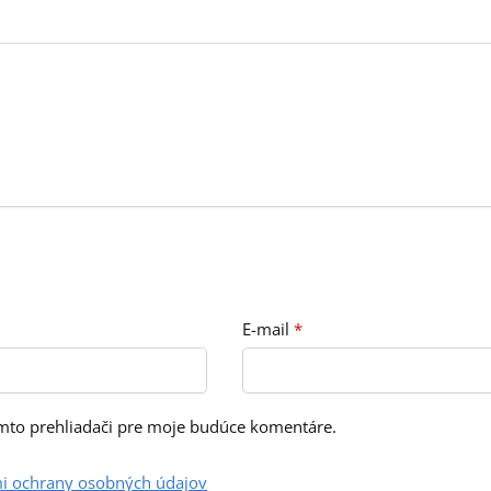
E-mail
*
omto prehliadači pre moje budúce komentáre.
i ochrany osobných údajov