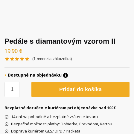
Pedále s diamantovým vzorom II
19.90
€
(
1
recenzia zákazníka)
Dostupné na objednávku
i
množstvo
Pridať do košíka
Pedále
s
diamantovým
Bezplatné doručenie kuriérom pri objednávke nad 100€
vzorom
14 dní na pohodlné a bezplatné vrátenie tovaru
II
Bezpečné možnosti platby: Dobierka, Prevodom, Kartou
Doprava kuriérom GLS/ DPD / Packeta