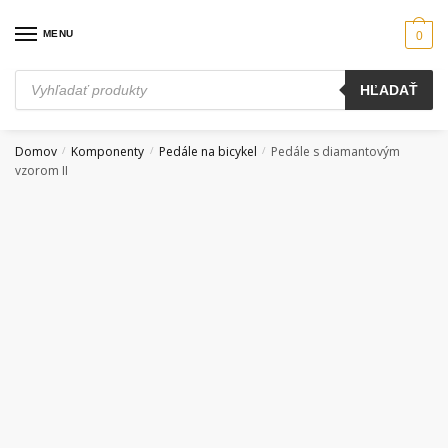
Skip
Skip
to
to
MENU
0
navigation
content
Products
HĽADAŤ
search
Domov
Komponenty
Pedále na bicykel
Pedále s diamantovým
/
/
/
vzorom II