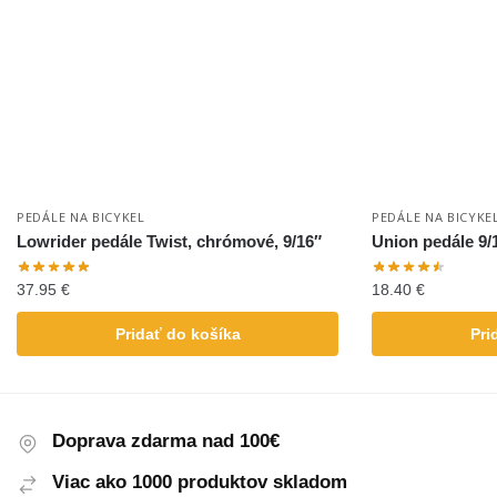
PEDÁLE NA BICYKEL
PEDÁLE NA BICYKE
Lowrider pedále Twist, chrómové, 9/16″
Union pedále 9/1
37.95
€
18.40
€
Pridať do košíka
Pri
Doprava zdarma nad 100€
Viac ako 1000 produktov skladom