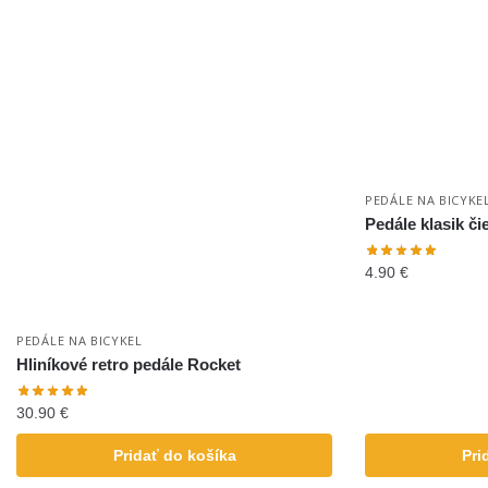
PEDÁLE NA BICYKE
Pedále klasik či
4.90
€
PEDÁLE NA BICYKEL
Hliníkové retro pedále Rocket
30.90
€
Pridať do košíka
Pri