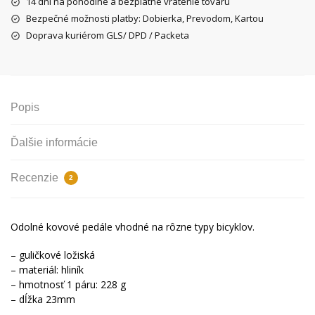
14 dní na pohodlné a bezplatné vrátenie tovaru
Bezpečné možnosti platby: Dobierka, Prevodom, Kartou
Doprava kuriérom GLS/ DPD / Packeta
Popis
Ďalšie informácie
Recenzie
2
Odolné kovové pedále vhodné na rôzne typy bicyklov.
– guličkové ložiská
– materiál: hliník
– hmotnosť 1 páru: 228 g
– dĺžka 23mm