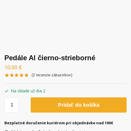
Pedále Al čierno-strieborné
10.00
€
(
2
recenzie zákazníkov)
Na sklade už iba 2
množstvo
Pridať do košíka
Pedále
Al
čierno-
Bezplatné doručenie kuriérom pri objednávke nad 100€
strieborné