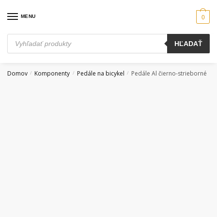
Skip
Skip
to
to
MENU
0
navigation
content
Products
HĽADAŤ
search
Domov
Komponenty
Pedále na bicykel
Pedále Al čierno-strieborné
/
/
/