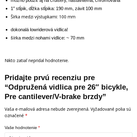
možno použiť aj na cruisery, nastaviteľná, chrómovaná
1″ stĺpik, dĺžka stĺpika: 190 mm, závit 100 mm
Šírka medzi výstupkami: 100 mm
dokonalá lowriderová vidlica!
šírka medzi nohami vidlice: ~ 70 mm
Nikto zatiaľ nepridal hodnotenie.
Pridajte prvú recenziu pre
“Odpružená vidlica pre 26″ bicykle,
Pre cantilever/V-brake brzdy”
Vaša e-mailová adresa nebude zverejnená.
Vyžadované polia sú
označené
*
Vaše hodnotenie
*