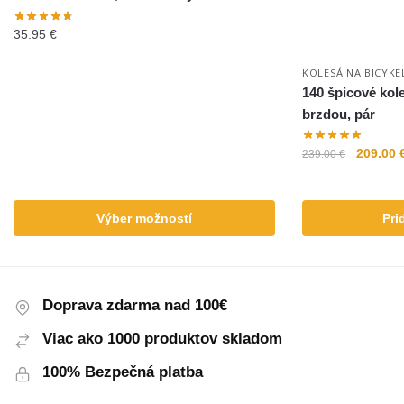
35.95
€
KOLESÁ NA BICYKE
140 špicové kole
brzdou, pár
209.00
239.00
€
Výber možností
Pri
Doprava zdarma nad 100€
Viac ako 1000 produktov skladom
100% Bezpečná platba