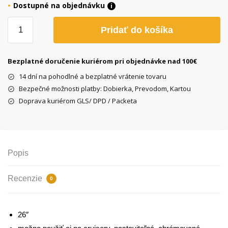
Dostupné na objednávku
i
množstvo
Pridať do košíka
Odpružená
vidlica
pre
Bezplatné doručenie kuriérom pri objednávke nad 100€
26"
14 dní na pohodlné a bezplatné vrátenie tovaru
bicykle,
Bezpečné možnosti platby: Dobierka, Prevodom, Kartou
Pre
Doprava kuriérom GLS/ DPD / Packeta
cantilever/V-
brake
brzdy
Popis
Recenzie
0
26″