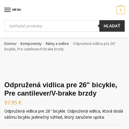
Skip
Skip
to
to
MENU
0
navigation
content
Products
HĽADAŤ
search
Domov
Komponenty
Rámy a vidlice
Odpružená vidlica pre 26″
/
/
/
bicykle, Pre cantilever/V-brake brzdy
Odpružená vidlica pre 26″ bicykle,
Pre cantilever/V-brake brzdy
97.95
€
Odpružená vidlica pre 26″ bicykle. Odpružená vidlica, ktorá dodá
vášmu bicyklu jedinečný vzhľad, ktorý zaručene upúta.