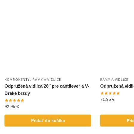
,
KOMPONENTY
RÁMY A VIDLICE
RÁMY A VIDLICE
Odpružená vidlica 26″ pre cantilever a V-
Odpružená vidli
Brake brzdy
71.95
€
92.95
€
Pridať do košíka
Pri