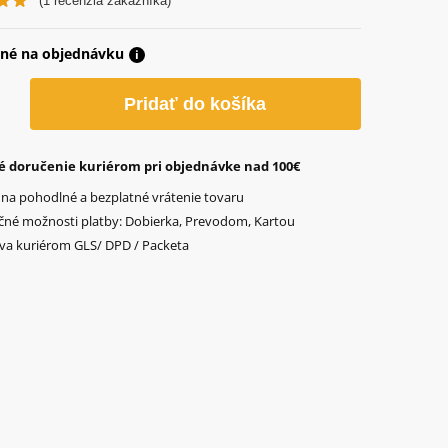
(
1
recenzia zákazníka)
né na objednávku
i
o
Pridať do košíka
ená
é doručenie kuriérom pri objednávke nad 100€
 na pohodlné a bezplatné vrátenie tovaru
čné možnosti platby: Dobierka, Prevodom, Kartou
va kuriérom GLS/ DPD / Packeta