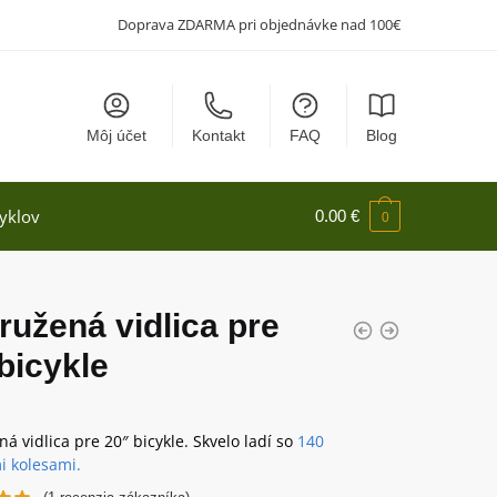
Doprava ZDARMA pri objednávke nad 100€
Môj účet
Kontakt
FAQ
Blog
yklov
0.00
€
0
užená vidlica pre
bicykle
á vidlica pre 20″ bicykle. Skvelo ladí so
140
i kolesami.