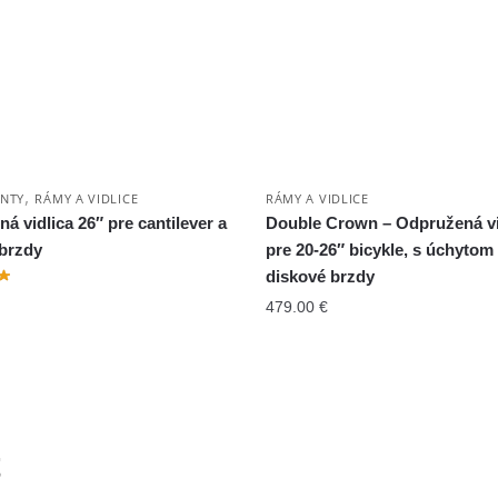
,
NTY
RÁMY A VIDLICE
RÁMY A VIDLICE
á vidlica 26″ pre cantilever a
Double Crown – Odpružená vi
brzdy
pre 20-26″ bicykle, s úchytom
diskové brzdy
479.00
€
t