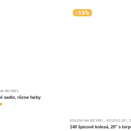
-13%
NA BICYKEL
 sedlo, rôzne farby
,
,
KOLESÁ NA BICYKEL
KOLESO 20"
140 špicové kolesá, 20″ s tor