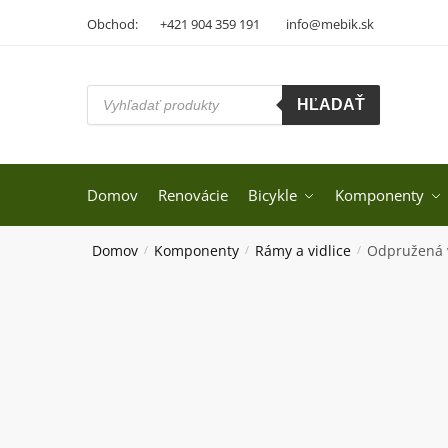
Skip
Skip
Obchod:
+421 904 359 191
info@mebik.sk
to
to
navigation
content
Products
HĽADAŤ
search
Domov
Renovácie
Bicykle
Komponenty
Domov
Komponenty
Rámy a vidlice
Odpružená v
/
/
/