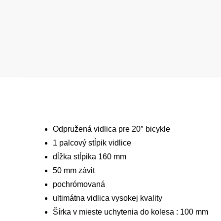
Odpružená vidlica pre 20″ bicykle
1 palcový stĺpik vidlice
dĺžka stĺpika 160 mm
50 mm závit
pochrómovaná
ultimátna vidlica vysokej kvality
Šírka v mieste uchytenia do kolesa : 100 mm