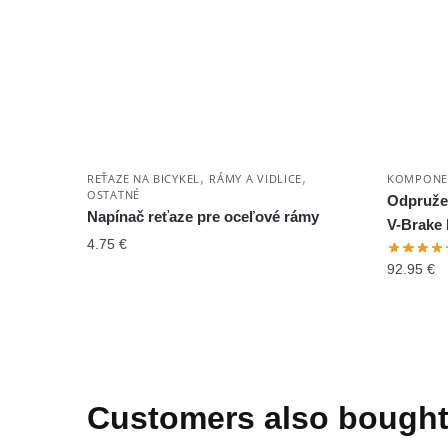
,
,
REŤAZE NA BICYKEL
RÁMY A VIDLICE
KOMPONE
OSTATNÉ
Odpružen
Napínač reťaze pre oceľové rámy
V-Brake 
4.75
€
92.95
€
Customers also bough