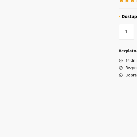
Dostup
množstv
Odpruž
vidlica
pre
Bezplatn
20"
14 dní
bicykle
Bezpe
Dopra