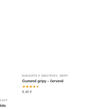
,
RUKOVÄTE A OMOTÁVKY
GRIPY
Gumené gripy – červené
8.40
€
ZĽAVY
pédo