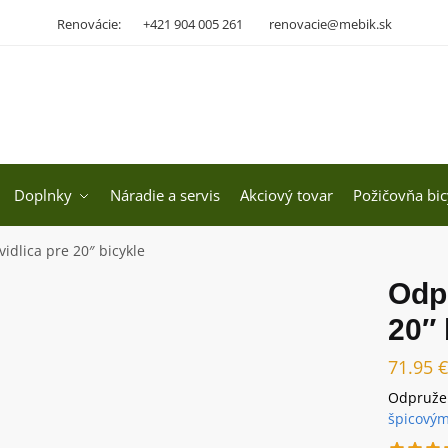
Renovácie:
+421 904 005 261
renovacie@mebik.sk
Doplnky
Náradie a servis
Akciový tovar
Požičovňa bic
idlica pre 20″ bicykle
Odpr
20″ 
71.95
€
Odpružen
špicovým