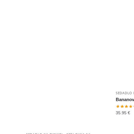
SEDADLO 
Bananové
35.95
€
,