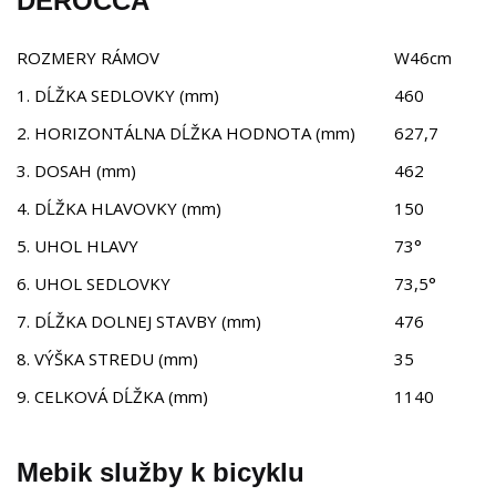
DEROCCA
ROZMERY RÁMOV
W46cm
1. DĹŽKA SEDLOVKY (mm)
460
2. HORIZONTÁLNA DĹŽKA HODNOTA (mm)
627,7
3. DOSAH (mm)
462
4. DĹŽKA HLAVOVKY (mm)
150
5. UHOL HLAVY
73°
6. UHOL SEDLOVKY
73,5°
7. DĹŽKA DOLNEJ STAVBY (mm)
476
8. VÝŠKA STREDU (mm)
35
9. CELKOVÁ DĹŽKA (mm)
1140
Mebik služby k bicyklu