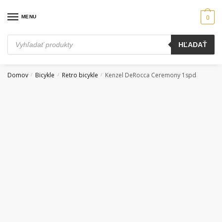
Skip
Skip
to
to
MENU
0
navigation
content
Products
HĽADAŤ
search
Domov
Bicykle
Retro bicykle
Kenzel DeRocca Ceremony 1spd
/
/
/