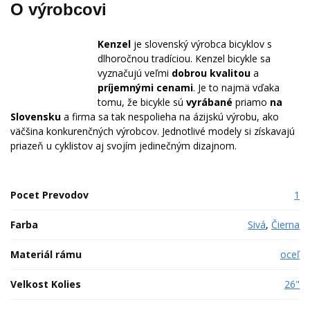
O výrobcovi
Kenzel
je slovenský výrobca bicyklov s
dlhoročnou tradíciou. Kenzel bicykle sa
vyznačujú veľmi
dobrou
kvalitou
a
príjemnými
cenami
. Je to najmä vďaka
tomu, že bicykle sú
vyrábané
priamo
na
Slovensku
a firma sa tak nespolieha na ázijskú výrobu, ako
väčšina konkurenčných výrobcov. Jednotlivé modely si získavajú
priazeň u cyklistov aj svojím jedinečným dizajnom.
Pocet Prevodov
1
Farba
Sivá
,
Čierna
Materiál rámu
oceľ
Velkost Kolies
26"