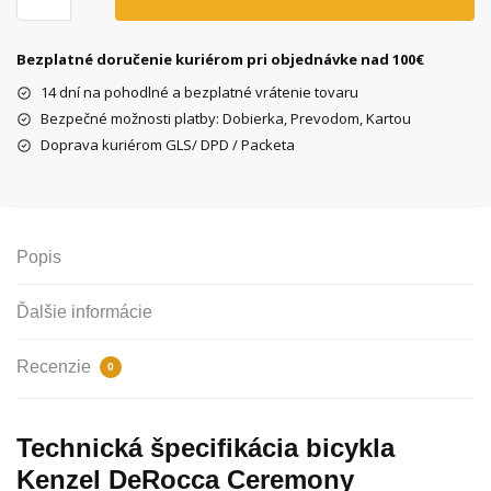
Kenzel
DeRocca
Ceremony
Bezplatné doručenie kuriérom pri objednávke nad 100€
1spd
14 dní na pohodlné a bezplatné vrátenie tovaru
Bezpečné možnosti platby: Dobierka, Prevodom, Kartou
Doprava kuriérom GLS/ DPD / Packeta
Popis
Ďalšie informácie
Recenzie
0
Technická špecifikácia bicykla
Kenzel DeRocca Ceremony