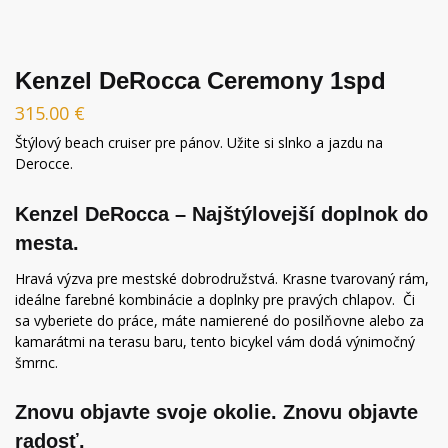
Kenzel DeRocca Ceremony 1spd
315.00
€
Štýlový beach cruiser pre pánov. Užite si slnko a jazdu na
Derocce.
Kenzel DeRocca – Najštýlovejší doplnok do
mesta.
Hravá výzva pre mestské dobrodružstvá. Krasne tvarovaný rám,
ideálne farebné kombinácie a doplnky pre pravých chlapov. Či
sa vyberiete do práce, máte namierené do posilňovne alebo za
kamarátmi na terasu baru, tento bicykel vám dodá výnimočný
šmrnc.
Znovu objavte svoje okolie. Znovu objavte
radosť.