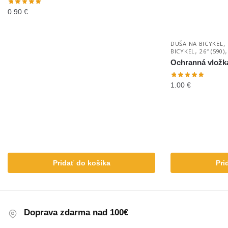
0.90
€
,
DUŠA NA BICYKEL
,
BICYKEL
26″ (590)
Ochranná vložk
1.00
€
Pridať do košíka
Pri
Doprava zdarma nad 100€