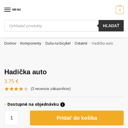
Skip
Skip
to
to
MENU
0
navigation
content
Products
HĽADAŤ
search
Domov
Komponenty
Duša na bicykel
Ostatné
Hadička auto
/
/
/
/
Hadička auto
3.75
€
(
3
recenzie zákazníkov)
Dostupné na objednávku
i
množstvo
Pridať do košíka
Hadička
auto