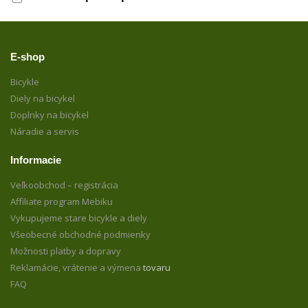
E-shop
Bicykle
Diely na bicykel
Doplnky na bicykel
Náradie a servis
Informacie
Veľkoobchod – registrácia
Affiliate program Mebiku
Vykupujeme stare bicykle a diely
Všeobecné obchodné podmienky
Možnosti platby a dopravy
Reklamácie, vrátenie a výmena
tovaru
FAQ