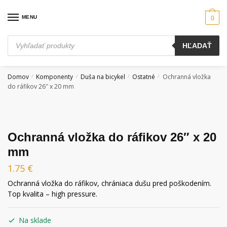
Skip
Skip
to
to
MENU
0
navigation
content
Products
HĽADAŤ
search
Domov
Komponenty
Duša na bicykel
Ostatné
Ochranná vložka
/
/
/
/
do ráfikov 26″ x 20 mm
Ochranná vložka do ráfikov 26″ x 20
mm
1.75
€
Ochranná vložka do ráfikov, chrániaca dušu pred poškodením.
Top kvalita – high pressure.
Na sklade