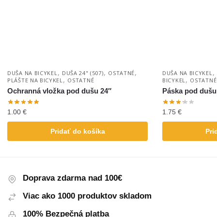
,
,
,
,
DUŠA NA BICYKEL
DUŠA 24" (507)
OSTATNÉ
DUŠA NA BICYKEL
,
,
PLÁŠTE NA BICYKEL
OSTATNÉ
BICYKEL
OSTATNÉ
Ochranná vložka pod dušu 24″
Páska pod duš
1.00
€
1.75
€
Pridať do košíka
Pri
Doprava zdarma nad 100€
Viac ako 1000 produktov skladom
100% Bezpečná platba