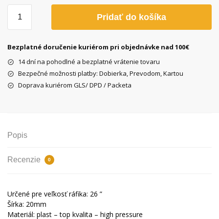
množstvo
Pridať do košíka
Ochranná
vložka
do
Bezplatné doručenie kuriérom pri objednávke nad 100€
ráfikov
14 dní na pohodlné a bezplatné vrátenie tovaru
26"
Bezpečné možnosti platby: Dobierka, Prevodom, Kartou
x
Doprava kuriérom GLS/ DPD / Packeta
20
mm
Popis
Recenzie
0
Určené pre veľkosť ráfika: 26 ”
Šírka: 20mm
Materiál: plast – top kvalita – high pressure