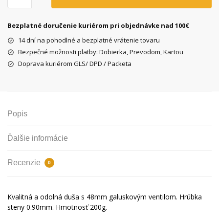
MAXXIS
Welter
Bezplatné doručenie kuriérom pri objednávke nad 100€
29x1.75/2.40
14 dní na pohodlné a bezplatné vrátenie tovaru
FV48
Bezpečné možnosti platby: Dobierka, Prevodom, Kartou
Doprava kuriérom GLS/ DPD / Packeta
Popis
Ďalšie informácie
Recenzie
0
Kvalitná a odolná duša s 48mm galuskovým ventilom. Hrúbka
steny 0.90mm. Hmotnosť 200g.