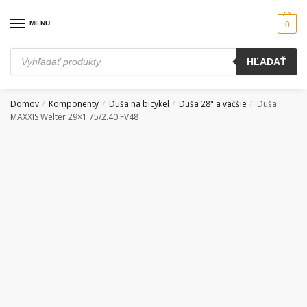
Skip
Skip
to
to
MENU
0
navigation
content
Products
HĽADAŤ
search
Domov
Komponenty
Duša na bicykel
Duša 28" a väčšie
Duša
/
/
/
/
MAXXIS Welter 29×1.75/2.40 FV48