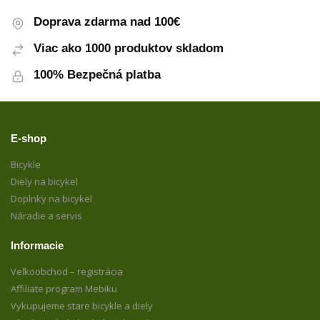
Doprava zdarma nad 100€
Viac ako 1000 produktov skladom
100% Bezpečná platba
E-shop
Bicykle
Diely na bicykel
Doplnky na bicykel
Náradie a servis
Informacie
Veľkoobchod – registrácia
Affiliate program Mebiku
Vykupujeme stare bicykle a diely