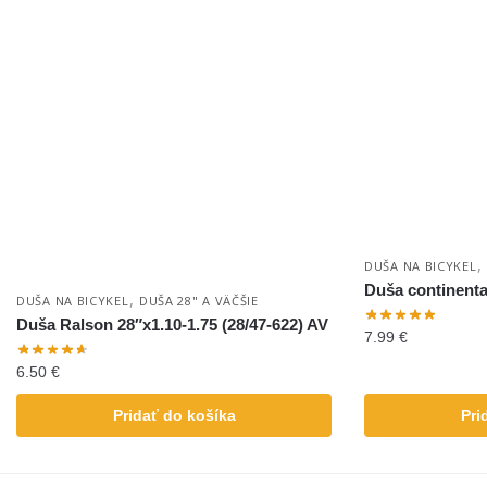
,
DUŠA NA BICYKEL
Duša continenta
,
DUŠA NA BICYKEL
DUŠA 28" A VÄČŠIE
Duša Ralson 28″x1.10-1.75 (28/47-622) AV
7.99
€
6.50
€
Pridať do košíka
Pri