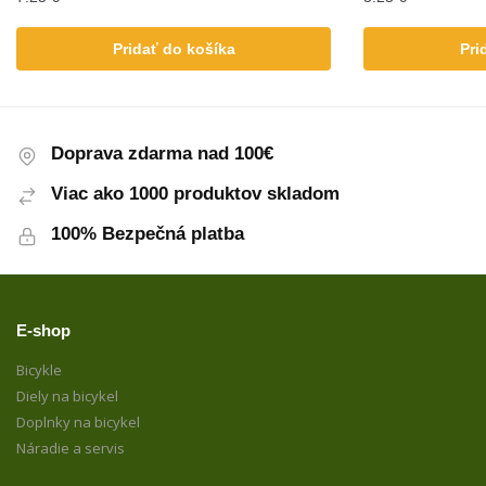
Pridať do košíka
Pri
Doprava zdarma nad 100€
Viac ako 1000 produktov skladom
100% Bezpečná platba
E-shop
Bicykle
Diely na bicykel
Doplnky na bicykel
Náradie a servis