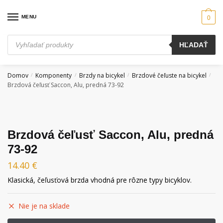
Skip
Skip
to
to
MENU
0
navigation
content
Products
HĽADAŤ
search
Domov
Komponenty
Brzdy na bicykel
Brzdové čeľuste na bicykel
/
/
/
/
Brzdová čeľusť Saccon, Alu, predná 73-92
Brzdová čeľusť Saccon, Alu, predná
73-92
14.40
€
Klasická, čeľusťová brzda vhodná pre rôzne typy bicyklov.
Nie je na sklade