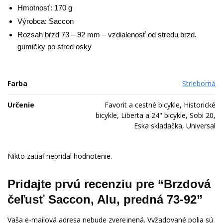
Hmotnosť: 170 g
Výrobca: Saccon
Rozsah bŕzd 73 – 92 mm – vzdialenosť od stredu brzd.
gumičky po stred osky
Farba
Strieborná
Určenie
Favorit a cestné bicykle, Historické
bicykle, Liberta a 24" bicykle, Sobi 20,
Eska skladačka, Universal
Nikto zatiaľ nepridal hodnotenie.
Pridajte prvú recenziu pre “Brzdová
čeľusť Saccon, Alu, predná 73-92”
Vaša e-mailová adresa nebude zverejnená.
Vyžadované polia sú