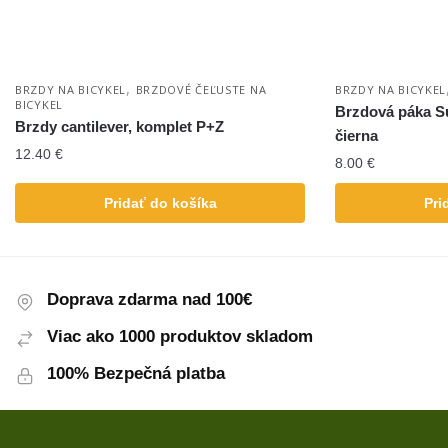
,
BRZDY NA BICYKEL
BRZDOVÉ ČEĽUSTE NA
BRZDY NA BICYKEL
BICYKEL
Brzdová páka S
Brzdy cantilever, komplet P+Z
čierna
12.40
€
8.00
€
Pridať do košíka
Pri
Doprava zdarma nad 100€
Viac ako 1000 produktov skladom
100% Bezpečná platba