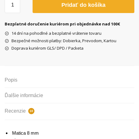
množstvo
Pridať do košíka
Skrutka
brzdy
s
Bezplatné doručenie kuriérom pri objednávke nad 100€
dierou
14 dní na pohodlné a bezplatné vrátenie tovaru
M5+matička
Bezpečné možnosti platby: Dobierka, Prevodom, Kartou
Doprava kuriérom GLS/ DPD / Packeta
Popis
Ďalšie informácie
Recenzie
10
Matica
8
mm