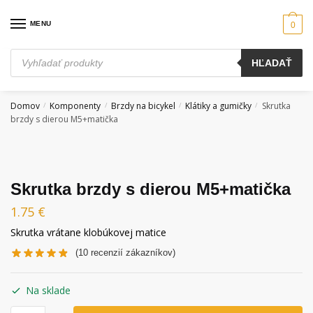
Skip
Skip
to
to
MENU
0
navigation
content
Products
HĽADAŤ
search
Domov
Komponenty
Brzdy na bicykel
Klátiky a gumičky
Skrutka
/
/
/
/
brzdy s dierou M5+matička
Skrutka brzdy s dierou M5+matička
1.75
€
Skrutka
vrátane
klobúkovej
matice
(
10
recenzií zákazníkov)
Na sklade