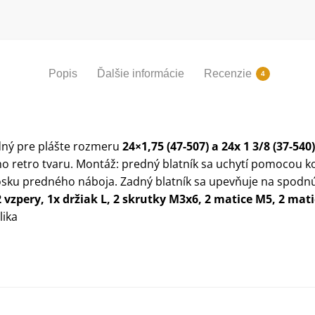
Popis
Ďalšie informácie
Recenzie
4
dný pre plášte rozmeru
24×1,75 (47-507) a 24x 1 3/8 (37-540
o retro tvaru. Montáž: predný blatník sa uchytí pomocou ko
a osku predného náboja. Zadný blatník sa upevňuje na spod
2 vzpery, 1x držiak L, 2 skrutky M3x6, 2 matice M5, 2 mat
lika