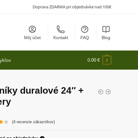
Doprava ZDARMA pri objednávke nad 100€
Môj účet
Kontakt
FAQ
Blog
yklov
0.00
€
0
níky duralové 24″ +
ery
(
4
recenzie zákazníkov)