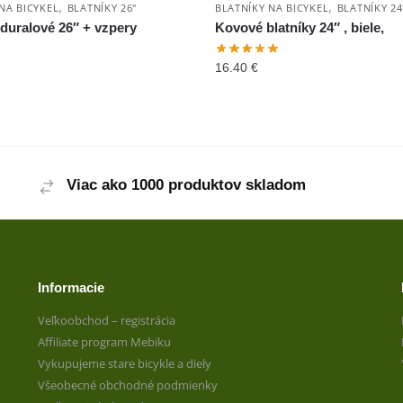
,
,
NA BICYKEL
BLATNÍKY 26"
BLATNÍKY NA BICYKEL
BLATNÍKY 24
 duralové 26″ + vzpery
Kovové blatníky 24″ , biele,
16.40
€
Viac ako 1000 produktov skladom
Informacie
Veľkoobchod – registrácia
Affiliate program Mebiku
Vykupujeme stare bicykle a diely
Všeobecné obchodné podmienky