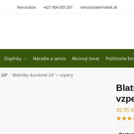
Renovácie:
+421 904 005 261
renovacie@mebik.sk
Doplnky
Náradie a servis
Akciový tovar
Požičovňa bic
 24"
Blatníky duralové 24″ + vzpery
/
Blat
vzp
35.95
€