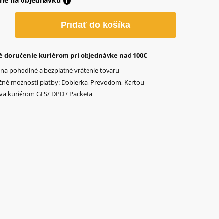
né na objednávku
i
o
Pridať do košíka
é
é doručenie kuriérom pri objednávke nad 100€
 na pohodlné a bezplatné vrátenie tovaru
čné možnosti platby: Dobierka, Prevodom, Kartou
va kuriérom GLS/ DPD / Packeta