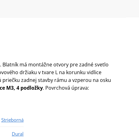
)
. Blatník má montážne otvory pre zadné svetlo
vového držiaku v tvare L na korunku vidlice
nú priečku zadnej stavby rámu a vzperou na osku
ice M3, 4 podložky
. Povrchová úprava:
Strieborná
Dural