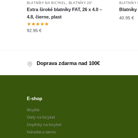
,
BLATNÍKY NA BICYKEL
BLATNÍKY 26"
BLATNÍKY 
Extra široké blatníky FAT, 26 x 4.0 –
Blatníky
4.8, čierne, plast
40.95
€
92.95
€
Doprava zdarma nad 100€
E-shop
Bicykle
Diely na bicykel
Doplnky na bicykel
Náradie a servis