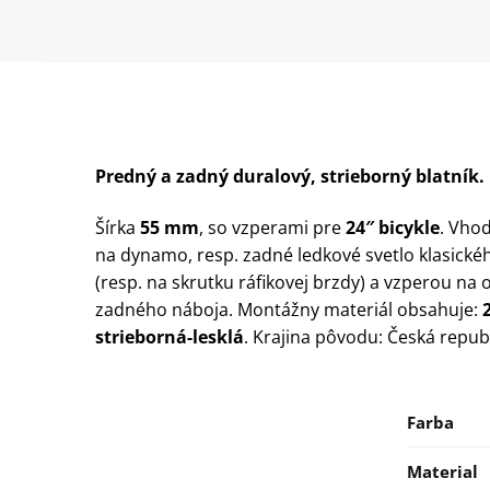
Predný a zadný duralový, strieborný blatník.
Šírka
55 mm
, so vzperami pre
24″ bicykle
. Vho
na dynamo, resp. zadné ledkové svetlo klasickéh
(resp. na skrutku ráfikovej brzdy) a vzperou n
zadného náboja. Montážny materiál obsahuje:
strieborná-lesklá
. Krajina pôvodu: Česká repub
Farba
Material