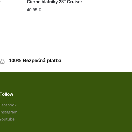
Čierne blatníky 28″ Cruiser
"
40.95
€
100% Bezpečná platba
Follow
Facebook
Instagram
Youtube