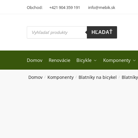
Skip
Skip
Obchod:
+421 904 359 191
info@mebik.sk
to
to
navigation
content
Products
HĽADAŤ
search
Domov
Renovácie
Bicykle
Komponenty
Domov
Komponenty
Blatníky na bicykel
Blatníky
/
/
/