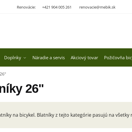
Renovácie:
+421 904 005 261
renovacie@mebik.sk
Doplnky
Náradie a servis
Akciový tovar
Požičovňa bic
 26"
níky 26"
atníky na bicykel. Blatníky z tejto kategórie pasujú na všetky 