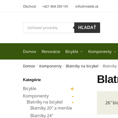
Skip
Skip
Obchod:
+421 904 359 191
info@mebik.sk
to
to
navigation
content
Products
HĽADAŤ
search
Domov
Renovácie
Bicykle
Komponenty
Domov
Komponenty
Blatníky na bicykel
Blatníky
/
/
/
Blat
Kategórie
+
Bicykle
-
Komponenty
-
Blatníky na bicykel
26″ bl
Blatníky 20″ a menšie
Blatníky 24″