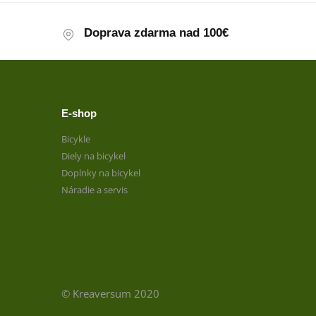
Doprava zdarma nad 100€
E-shop
Bicykle
Diely na bicykel
Doplnky na bicykel
Náradie a servis
© Kreaversum 2020