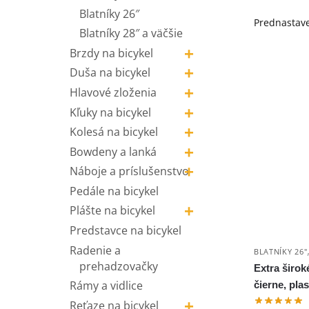
Blatníky 26″
Blatníky 28″ a väčšie
+
Brzdy na bicykel
+
Duša na bicykel
+
Hlavové zloženia
+
Kľuky na bicykel
+
Kolesá na bicykel
+
Bowdeny a lanká
+
Náboje a príslušenstvo
Pedále na bicykel
+
Plášte na bicykel
Predstavce na bicykel
Radenie a
BLATNÍKY 26"
prehadzovačky
Extra široké
Rámy a vidlice
čierne, plas
+
Reťaze na bicykel