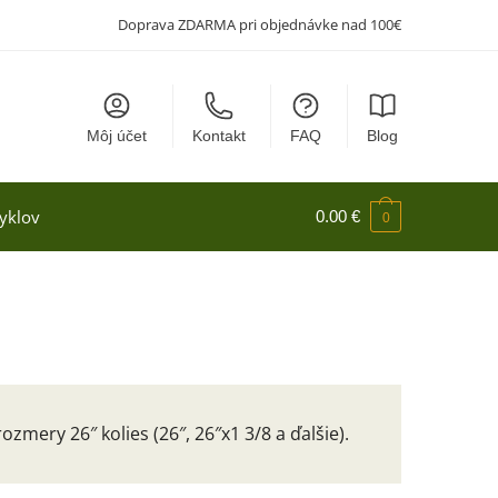
Doprava ZDARMA pri objednávke nad 100€
Môj účet
Kontakt
FAQ
Blog
yklov
0.00
€
0
rozmery 26″ kolies (26″, 26″x1 3/8 a ďalšie).