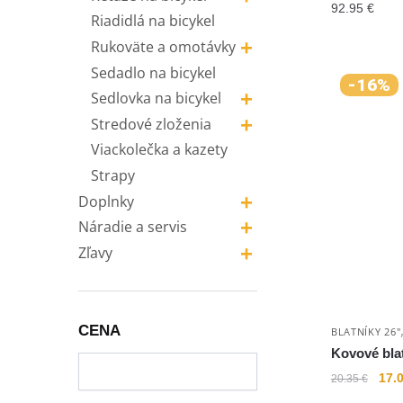
92.95
€
Riadidlá na bicykel
+
Rukoväte a omotávky
Sedadlo na bicykel
-16%
+
Sedlovka na bicykel
+
Stredové zloženia
Viackolečka a kazety
Strapy
+
Doplnky
+
Náradie a servis
+
Zľavy
CENA
BLATNÍKY 26"
Kovové blat
17.
20.35
€