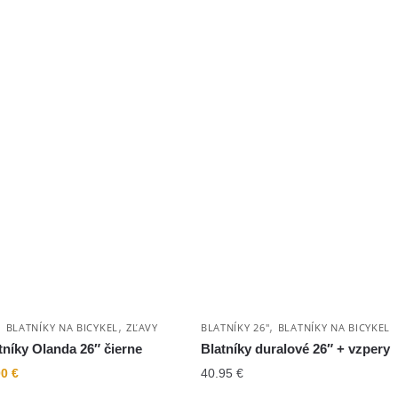
,
,
,
BLATNÍKY NA BICYKEL
ZĽAVY
BLATNÍKY 26"
BLATNÍKY NA BICYKEL
níky Olanda 26″ čierne
Blatníky duralové 26″ + vzpery
00
€
40.95
€