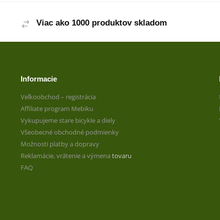
Viac ako 1000 produktov skladom
Informacie
Veľkoobchod – registrácia
Affiliate program Mebiku
Vykupujeme stare bicykle a diely
Všeobecné obchodné podmienky
Možnosti platby a dopravy
Reklamácie, vrátenie a výmena
tovaru
FAQ