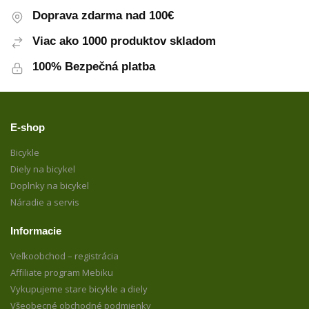
Doprava zdarma nad 100€
Viac ako 1000 produktov skladom
100% Bezpečná platba
E-shop
Bicykle
Diely na bicykel
Doplnky na bicykel
Náradie a servis
Informacie
Veľkoobchod – registrácia
Affiliate program Mebiku
Vykupujeme stare bicykle a diely
Všeobecné obchodné podmienky