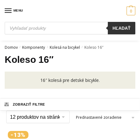
Skip
Skip
to
to
MENU
0
navigation
content
Products
HĽADAŤ
search
Domov
Komponenty
Kolesá na bicykel
Koleso 16″
/
/
/
Koleso 16″
16″ kolesá pre detské bicykle.
ZOBRAZIŤ FILTRE
-13%