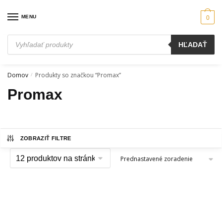
Skip
Skip
to
to
MENU
0
navigation
content
Products
HĽADAŤ
search
Domov
Produkty so značkou “Promax”
/
Promax
ZOBRAZIŤ FILTRE