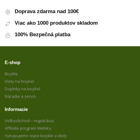
Doprava zdarma nad 100€
Viac ako 1000 produktov skladom
100% Bezpečná platba
E-shop
Bicykle
Diely na bicykel
Doplnky na bicykel
Náradie a servis
Informacie
Veľkoobchod – registrácia
Affiliate program Mebiku
Vykupujeme stare bicykle a diely