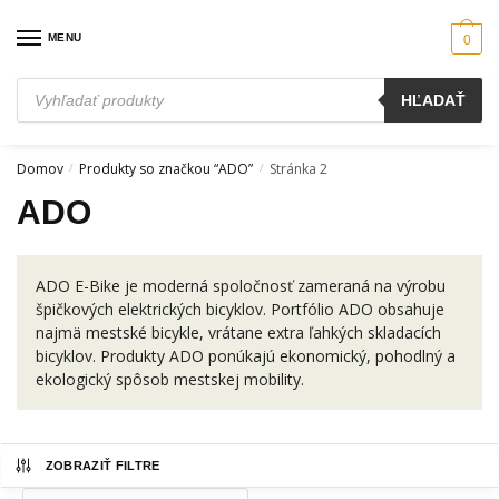
Skip
Skip
to
to
MENU
0
navigation
content
Products
HĽADAŤ
search
Domov
Produkty so značkou “ADO”
Stránka 2
/
/
ADO
ADO E-Bike je moderná spoločnosť zameraná na výrobu
špičkových elektrických bicyklov. Portfólio ADO obsahuje
najmä mestské bicykle, vrátane extra ľahkých skladacích
bicyklov. Produkty ADO ponúkajú ekonomický, pohodlný a
ekologický spôsob mestskej mobility.
ZOBRAZIŤ FILTRE