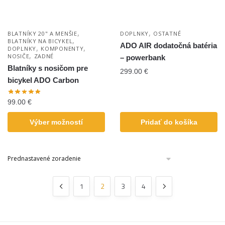
,
,
BLATNÍKY 20" A MENŠIE
DOPLNKY
OSTATNÉ
,
BLATNÍKY NA BICYKEL
ADO AIR dodatočná batéria
,
,
DOPLNKY
KOMPONENTY
,
NOSIČE
ZADNÉ
– powerbank
Blatníky s nosičom pre
299.00
€
bicykel ADO Carbon
99.00
€
Výber možností
Pridať do košíka
1
2
3
4