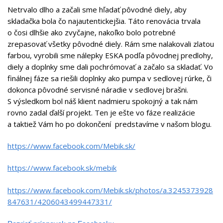
Netrvalo dlho a začali sme hľadať pôvodné diely, aby
skladačka bola čo najautentickejšia. Táto renovácia trvala
o čosi dlhšie ako zvyčajne, nakoľko bolo potrebné
zrepasovať všetky pôvodné diely. Rám sme nalakovali zlatou
farbou, vyrobili sme nálepky ESKA podľa pôvodnej predlohy,
diely a doplnky sme dali pochrómovať a začalo sa skladať. Vo
finálnej fáze sa riešili doplnky ako pumpa v sedlovej rúrke, či
dokonca pôvodné servisné náradie v sedlovej brašni.
S výsledkom bol náš klient nadmieru spokojný a tak nám
rovno zadal ďalší projekt. Ten je ešte vo fáze realizácie
a taktiež Vám ho po dokončení predstavíme v našom blogu.
https://www.facebook.com/Mebik.sk/
https://www.facebook.sk/mebik
https://www.facebook.com/Mebik.sk/photos/a.3245373928
847631/4206043499447331/