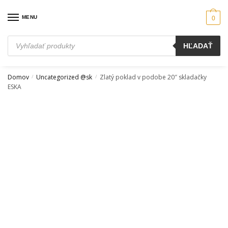
Skip
Skip
to
to
MENU
0
navigation
content
Products
HĽADAŤ
search
Domov
Uncategorized @sk
Zlatý poklad v podobe 20″ skladačky
/
/
ESKA