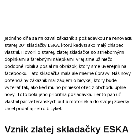
Jedného dňa sa mi ozval zákazník s požiadavkou na renováciu
starej 20“ skladačky ESKA, ktorú kedysi ako malý chlapec
vlastnil. Hovoril o starej, zlatej skladačke so striebornými
doplnkami a farebnými nálepkami. Vraj sme už niečo
podobné robili a poslal mi obrázok, ktorý sme uverejnili na
facebooku. Táto skladačka mala ale mierne úpravy. Náš nový
potenciálny zákazník mal záujem o bicykel, ktorý bude
vyzerať tak, ako keď mu ho priniesol otec z obchodu úplne
nový. Toto bola jeho prioritná požiadavka. Tento pán už
vlastnil pár veteránskych áut a motoriek a do svojej zbierky
chcel pridať aj retro bicykel.
Vznik zlatej skladačky ESKA