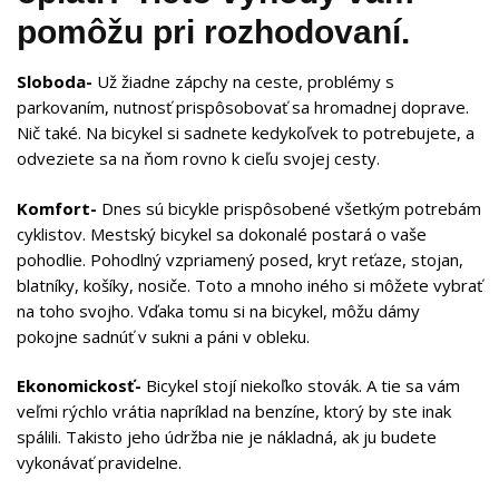
pomôžu pri rozhodovaní.
Sloboda-
Už žiadne zápchy na ceste, problémy s
parkovaním, nutnosť prispôsobovať sa hromadnej doprave.
Nič také. Na bicykel si sadnete kedykoľvek to potrebujete, a
odveziete sa na ňom rovno k cieľu svojej cesty.
Komfort-
Dnes sú bicykle prispôsobené všetkým potrebám
cyklistov. Mestský bicykel sa dokonalé postará o vaše
pohodlie. Pohodlný vzpriamený posed, kryt reťaze, stojan,
blatníky, košíky, nosiče. Toto a mnoho iného si môžete vybrať
na toho svojho. Vďaka tomu si na bicykel, môžu dámy
pokojne sadnúť v sukni a páni v obleku.
Ekonomickosť-
Bicykel stojí niekoľko stovák. A tie sa vám
veľmi rýchlo vrátia napríklad na benzíne, ktorý by ste inak
spálili. Takisto jeho údržba nie je nákladná, ak ju budete
vykonávať pravidelne.