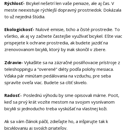
Rýchlosť-
Bicykel nešetrí len vaše peniaze, ale aj čas. V
meste neexistuje rýchlejší dopravný prostriedok. Dokázala
to už nejedná štúdia.
Ekologickosť-
Nulové emisie, ticho a čisté prostredie. To
všetko, ak aj vy začnete častejšie využívať bicykel. Ešte viac
prispejete k ochrane prostredia, ak budete jazdiť na
zrenovovanom bicykli, ktorý by inak skončil v zbere.
Zdravie-
Vykašlite sa na zázračné posilňovacie prístroje z
teleshoppingu a “overené” diéty podľa polohy mesiaca.
Vďaka pár minútam pedálovania na vzduchu, pre seba
spravíte oveľa viac. Budete sa cítiť skvelo.
Radosť
– Poslednú výhodu by sme opisovali márne. Pocit,
keď sa prvý krát vozíte mestom na svojom vysnívanom
bicykli si jednoducho treba vyskúšať na vlastnej koži.
Ak sa vám článok páčil, zdieľajte ho, a inšpirujte tak k
bicyklovaniu aj svojích priateľov.