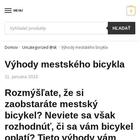
Skip
Skip
to
to
MENU
0
navigation
content
Products
HĽADAŤ
search
Domov
Uncategorized @sk
Výhody mestského bicykla
/
/
Výhody mestského bicykla
11. januára 2015
Rozmýšľate, že si
zaobstaráte mestský
bicykel? Neviete sa však
rozhodnúť, či sa vám bicykel
oplatí? Tieto výhody vám