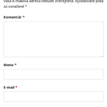
Vaša e-mailová adresa nebude zverejnená.
Vyžadované polia
sú označené
*
Komentár
*
Meno
*
E-mail
*