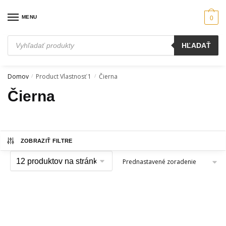
Skip
Skip
to
to
MENU
0
navigation
content
Products
HĽADAŤ
search
Domov
Product Vlastnosť 1
Čierna
/
/
Čierna
ZOBRAZIŤ FILTRE