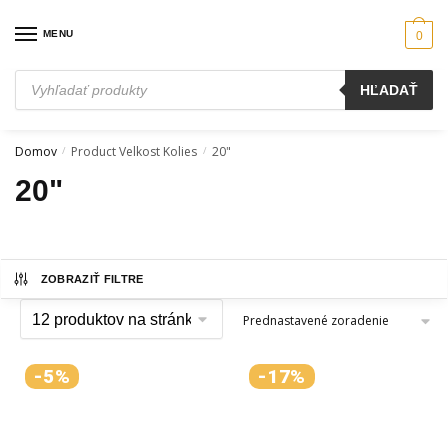
Skip
Skip
to
to
MENU
0
navigation
content
Products
HĽADAŤ
search
Domov
Product Velkost Kolies
20"
/
/
20"
ZOBRAZIŤ FILTRE
-5%
-17%