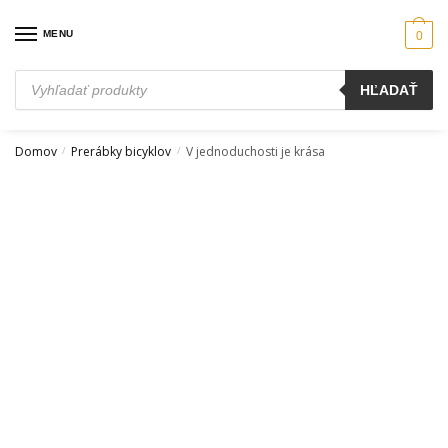
Skip
Skip
to
to
MENU
0
navigation
content
Products
HĽADAŤ
search
Domov
Prerábky bicyklov
V jednoduchosti je krása
/
/