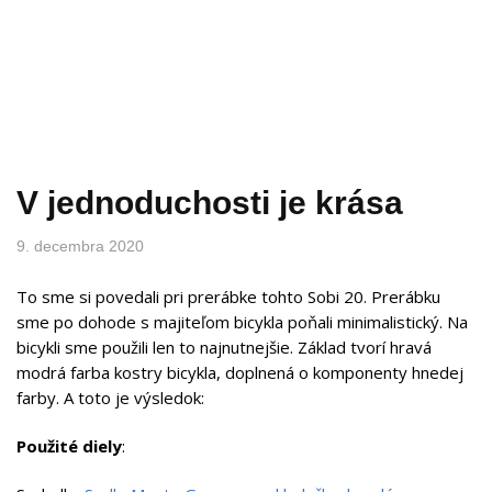
V jednoduchosti je krása
9. decembra 2020
To sme si povedali pri prerábke tohto Sobi 20. Prerábku
sme po dohode s majiteľom bicykla poňali minimalistický. Na
bicykli sme použili len to najnutnejšie. Základ tvorí hravá
modrá farba kostry bicykla, doplnená o komponenty hnedej
farby. A toto je výsledok:
Použité diely
: