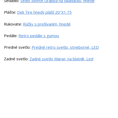
Sedadlo:
Sedlo Monte Grappa na skladačku, hnedé
Plášte:
Deli Tire hnedý plášť 20″X1.75
Rukoväte:
Rúčky s prešívaním, hnedé
Pedále:
Retro pedále s gumou
Predné svetlo:
Predné retro svetlo, strieborné, LED
Zadné svetlo:
Zadné svetlo Marwi, na blatník, Led