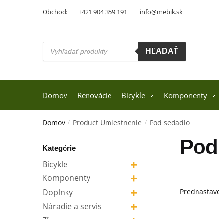
Skip
Skip
Obchod:
+421 904 359 191
info@mebik.sk
to
to
navigation
content
Products
HĽADAŤ
search
Domov
Renovácie
Bicykle
Komponenty
Domov
Product Umiestnenie
Pod sedadlo
/
/
Pod
Kategórie
+
Bicykle
+
Komponenty
+
Doplnky
+
Náradie a servis