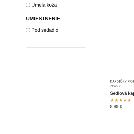
Umelá koža
UMIESTNENIE
Pod sedadlo
KAPSIČKY PO
ZĽAVY
Sedlová ka
8.99
€