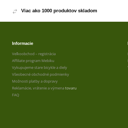
Viac ako 1000 produktov skladom
Informacie
Veľkoobchod – registrácia
Affiliate program Mebiku
Vykupujeme stare bicykle a diely
Všeobecné obchodné podmienky
Možnosti platby a dopravy
Reklamácie, vrátenie a výmena
tovaru
FAQ