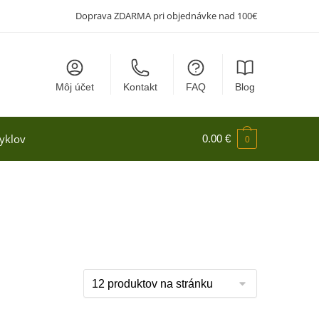
Doprava ZDARMA pri objednávke nad 100€
Môj účet
Kontakt
FAQ
Blog
yklov
0.00
€
0