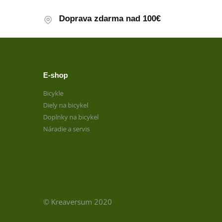
Doprava zdarma nad 100€
E-shop
Bicykle
Diely na bicykel
Doplnky na bicykel
Náradie a servis
© Kreaversum 2020