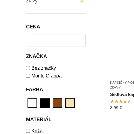
+
Zľavy
CENA
ZNAČKA
Bez značky
Monte Grappa
KAPSIČKY PO
ZĽAVY
FARBA
Sedlová ka
8.99
€
MATERIÁL
Koža