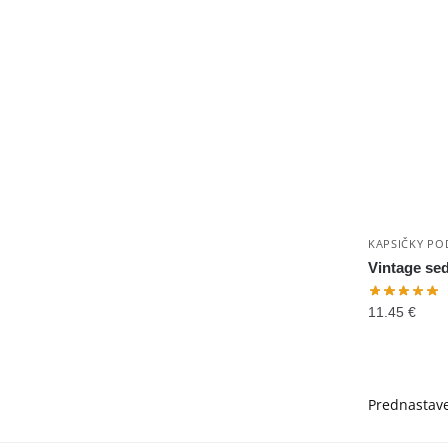
KAPSIČKY PO
Vintage se
11.45
€