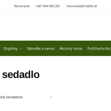
Renovácie:
+421 904 005 261
renovacie@mebik.sk
Doplnky
Náradie a servis
Akciový tovar
Požičovňa bic
 sedadlo