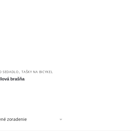
,
D SEDADLO
TAŠKY NA BICYKEL
dlová brašňa