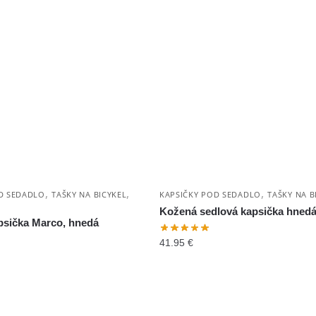
,
,
,
D SEDADLO
TAŠKY NA BICYKEL
KAPSIČKY POD SEDADLO
TAŠKY NA B
Kožená sedlová kapsička hned
psička Marco, hnedá
41.95
€