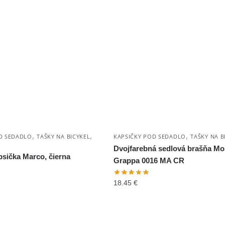
,
,
,
D SEDADLO
TAŠKY NA BICYKEL
KAPSIČKY POD SEDADLO
TAŠKY NA B
Dvojfarebná sedlová brašňa Mo
psička Marco, čierna
Grappa 0016 MA CR
18.45
€