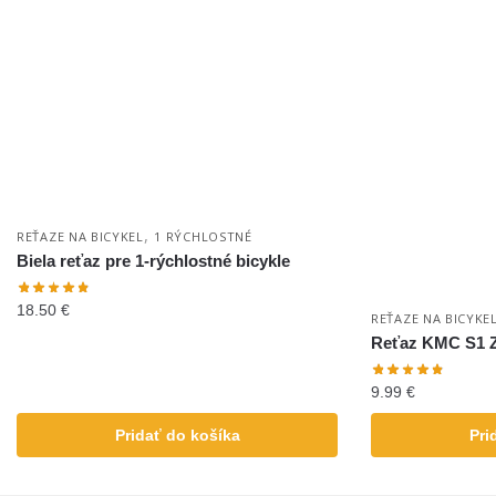
,
REŤAZE NA BICYKEL
1 RÝCHLOSTNÉ
Biela reťaz pre 1-rýchlostné bicykle
18.50
€
REŤAZE NA BICYKE
Reťaz KMC S1 
9.99
€
Pridať do košíka
Pri