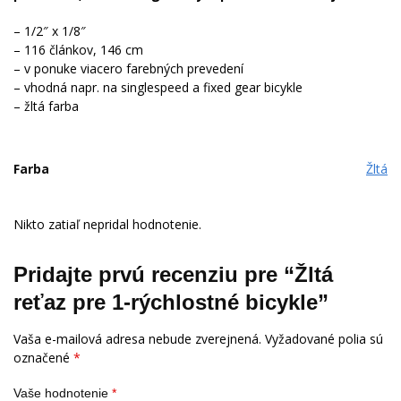
– 1/2″ x 1/8″
– 116 článkov, 146 cm
– v ponuke viacero farebných prevedení
– vhodná napr. na singlespeed a fixed gear bicykle
– žltá farba
Farba
Žltá
Nikto zatiaľ nepridal hodnotenie.
Pridajte prvú recenziu pre “Žltá
reťaz pre 1-rýchlostné bicykle”
Vaša e-mailová adresa nebude zverejnená.
Vyžadované polia sú
označené
*
Vaše hodnotenie
*