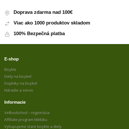
Doprava zdarma nad 100€
Viac ako 1000 produktov skladom
100% Bezpečná platba
E-shop
Bicykle
Diely na bicykel
Doplnky na bicykel
Náradie a servis
Informacie
Veľkoobchod – registrácia
Affiliate program Mebiku
Vykupujeme stare bicykle a diely