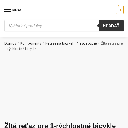
Skip
Skip
to
to
MENU
0
navigation
content
Products
HĽADAŤ
search
Domov
Komponenty
Reťaze na bicykel
1 rýchlostné
Žltá reťaz pre
/
/
/
/
1-rýchlostné bicykle
Žltá reťaz pre 1-rýchlostné bicykle