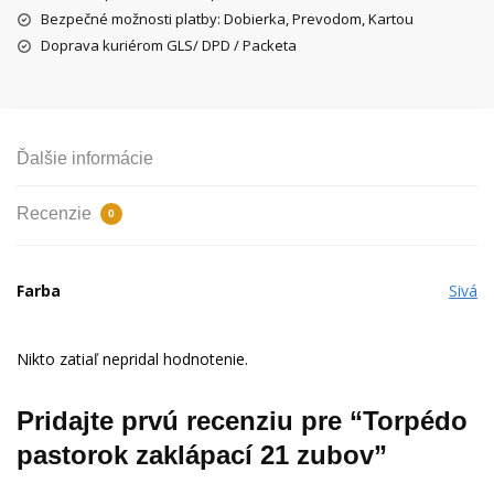
zubov
Bezpečné možnosti platby: Dobierka, Prevodom, Kartou
Doprava kuriérom GLS/ DPD / Packeta
Ďalšie informácie
Recenzie
0
Farba
Sivá
Nikto zatiaľ nepridal hodnotenie.
Pridajte prvú recenziu pre “Torpédo
pastorok zaklápací 21 zubov”