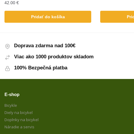
42.00
€
Pridať do košíka
Pri
Doprava zdarma nad 100€
Viac ako 1000 produktov skladom
100% Bezpečná platba
E-shop
Bicykle
Diely na bicykel
Doplnky na bicykel
Náradie a servis