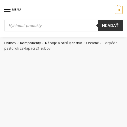
Skip
Skip
to
to
MENU
0
navigation
content
Products
HĽADAŤ
search
Domov
Komponenty
Náboje a príslušenstvo
Ostatné
Torpédo
/
/
/
/
pastorok zaklápací 21 zubov