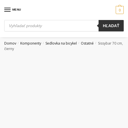
Skip
Skip
to
to
MENU
0
navigation
content
Products
HĽADAŤ
search
Domov
Komponenty
Sedlovka na bicykel
Ostatné
Sissybar 70 cm,
/
/
/
/
čierny