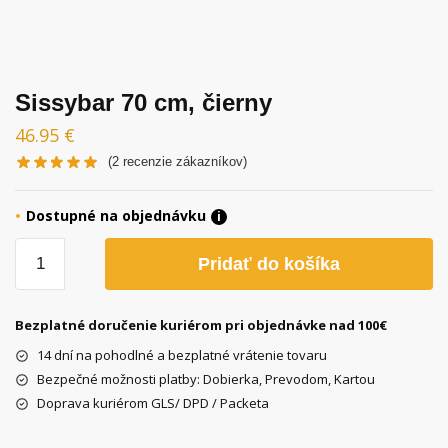
Sissybar 70 cm, čierny
46.95
€
(
2
recenzie zákazníkov)
Dostupné na objednávku
i
množstvo
Pridať do košíka
Sissybar
70
cm,
Bezplatné doručenie kuriérom pri objednávke nad 100€
čierny
14 dní na pohodlné a bezplatné vrátenie tovaru
Bezpečné možnosti platby: Dobierka, Prevodom, Kartou
Doprava kuriérom GLS/ DPD / Packeta