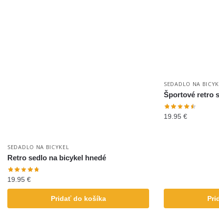
SEDADLO NA BICYK
Športové retro 
19.95
€
SEDADLO NA BICYKEL
Retro sedlo na bicykel hnedé
19.95
€
Pridať do košíka
Pri