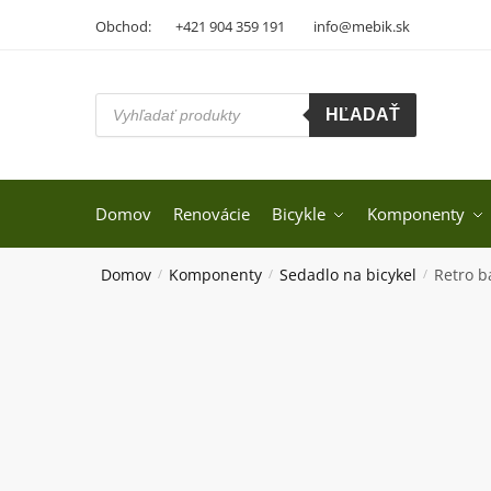
Skip
Skip
Obchod:
+421 904 359 191
info@mebik.sk
to
to
navigation
content
Products
HĽADAŤ
search
Domov
Renovácie
Bicykle
Komponenty
Domov
Komponenty
Sedadlo na bicykel
Retro b
/
/
/