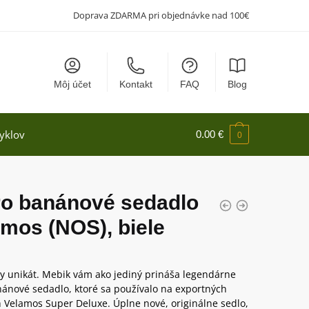
Doprava ZDARMA pri objednávke nad 100€
Môj účet
Kontakt
FAQ
Blog
yklov
0.00
€
0
ro banánové sedadlo
mos (NOS), biele
y unikát. Mebik vám ako jediný prináša legendárne
nánové sedadlo, ktoré sa používalo na exportných
h Velamos Super Deluxe. Úplne nové, originálne sedlo,