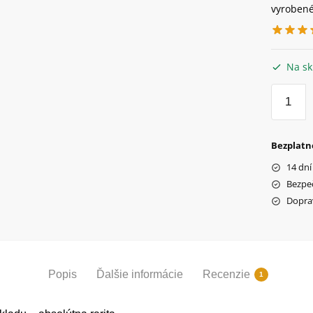
vyrobené 
Na sk
množstv
Retro
banáno
sedadlo
Bezplatn
Velamo
14 dní
(NOS),
Bezpe
biele
Dopra
Popis
Ďalšie informácie
Recenzie
1