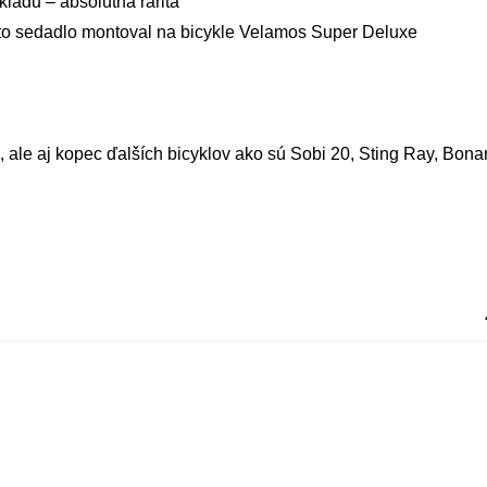
ladu – absolútna rarita
to sedadlo montoval na bicykle Velamos Super Deluxe
le aj kopec ďalších bicyklov ako sú Sobi 20, Sting Ray, Bonan