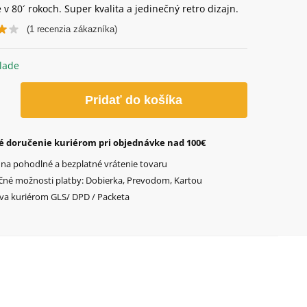
v 80´ rokoch. Super kvalita a jedinečný retro dizajn.
(
1
recenzia zákazníka)
lade
o
Pridať do košíka
vé
é doručenie kuriérom pri objednávke nad 100€
s
 na pohodlné a bezplatné vrátenie tovaru
čné možnosti platby: Dobierka, Prevodom, Kartou
va kuriérom GLS/ DPD / Packeta