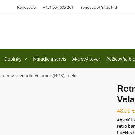
Renovácie:
+421 904 005 261
renovacie@mebik.sk
Doplnky
Náradie a servis
Akciový tovar
Požičovňa bic
anánové sedadlo Velamos (NOS), biele
Ret
Vela
48.99
€
Absolútn
retro ba
bicykloc