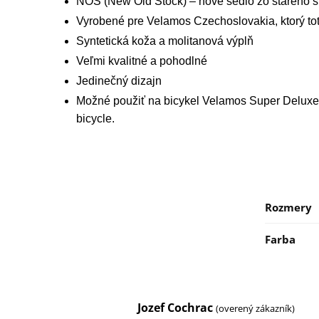
NOS (New Old Stock) – nové sedlo zo starého sk
Vyrobené pre Velamos Czechoslovakia, ktorý to
Syntetická koža a molitanová výplň
Veľmi kvalitné a pohodlné
Jedinečný dizajn
Možné použiť na bicykel Velamos Super Deluxe, a
bicycle.
Rozmery
Farba
Jozef Cochrac
(overený zákazník)