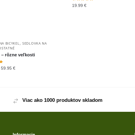
19.99
€
,
NA BICYKEL
SEDLOVKA NA
OSTATNÉ
 – rôzne veľkosti
–
59.95
€
Viac ako 1000 produktov skladom
Informacie