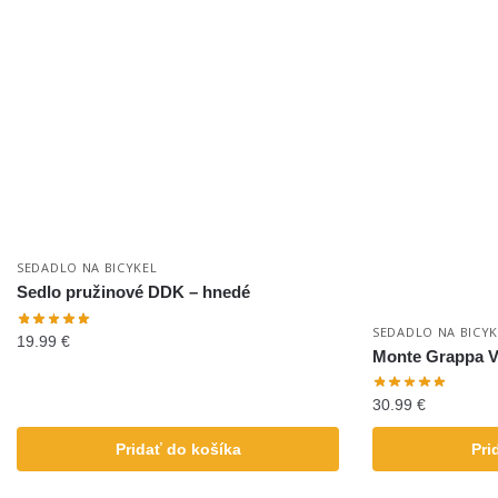
SEDADLO NA BICYKEL
Sedlo pružinové DDK – hnedé
SEDADLO NA BICYK
19.99
€
Monte Grappa V
30.99
€
Pridať do košíka
Pri