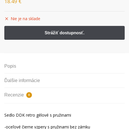
18.49
€
Nie je na sklade
Popis
Ďalšie informácie
Recenzie
0
Sedlo
DDK
retro
gélové
s
pružinami
-oceľové
čierne
vzpery
s
pružinami
bez
zámku