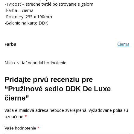
-Tvrdosť
–
stredne
tvrdé
polstrovanie
s
gélom
-Farba
–
čierna
-Rozmery
:
235 x
190mm
-Balenie
na
karte
DDK
Farba
Čierna
Nikto zatiaľ nepridal hodnotenie.
Pridajte prvú recenziu pre
“Pružinové sedlo DDK De Luxe
čierne”
Vaša e-mailová adresa nebude zverejnená.
Vyžadované polia sú
označené
*
Vaše hodnotenie
*