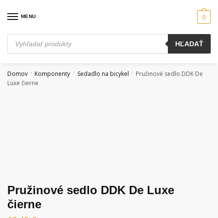
Skip
Skip
to
to
MENU
0
navigation
content
Products
HĽADAŤ
search
Domov
Komponenty
Sedadlo na bicykel
Pružinové sedlo DDK De
/
/
/
Luxe čierne
Pružinové sedlo DDK De Luxe
čierne