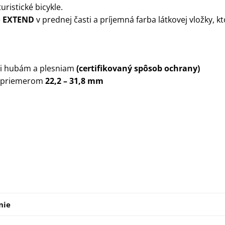
ristické bicykle.
o EXTEND
v prednej časti a príjemná farba látkovej vložky,
ti hubám a plesniam
(certifikovaný spôsob ochrany)
ym priemerom
22,2 – 31,8 mm
nie