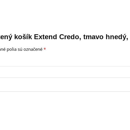
útený košík Extend Credo, tmavo hnedý,
né polia sú označené
*