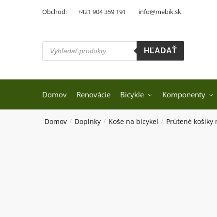
Skip
Skip
Obchod:
+421 904 359 191
info@mebik.sk
to
to
navigation
content
Products
HĽADAŤ
search
Domov
Renovácie
Bicykle
Komponenty
Domov
Doplnky
Koše na bicykel
Prútené košíky 
/
/
/