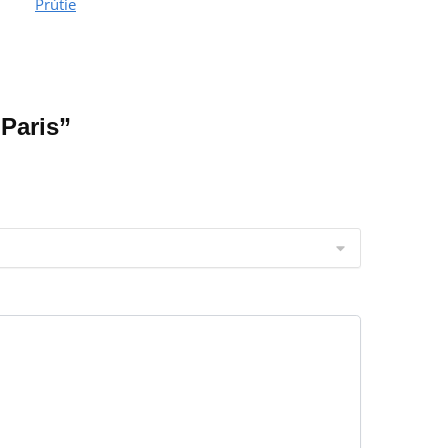
Prútie
 Paris”