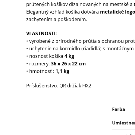
prútených košíkov dizajnovaných na mestské a tu
Elegantný vzhľad košíka dotvára
metalické log
zachytením a poškodením.
VLASTNOSTI:
• vyrobené z prírodného prútia s ochranou pro
• uchytenie na kormidlo (riadidlá) s montážn
• nosnosť košíka
4 kg
• rozmery:
36 x 26 x 22 cm
• hmotnosť :
1,1 kg
Príslušenstvo: QR držiak FIX2
Farba
Umiestne