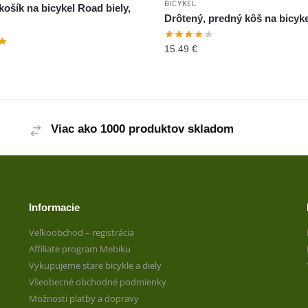
BICYKEL
košík na bicykel Road biely,
Drôtený, predný kôš na bicyke
15.49
€
Viac ako 1000 produktov skladom
Informacie
Veľkoobchod – registrácia
Affiliate program Mebiku
Vykupujeme stare bicykle a diely
Všeobecné obchodné podmienky
Možnosti platby a dopravy