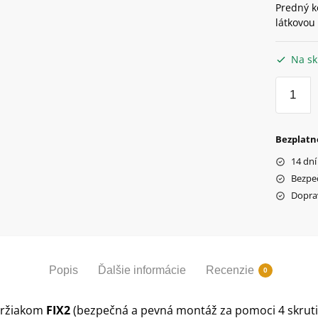
Predný k
látkovou
Na sk
množstv
Prútený
košík
Extend
Bezplatn
Credo,
14 dní
tmavo
Bezpe
hnedý,
Dopra
Paris
Popis
Ďalšie informácie
Recenzie
0
držiakom
FIX2
(bezpečná a pevná montáž za pomoci 4 skruti