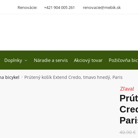
Renovácie:
+421 904 005 261
renovacie@mebik.sk
Doplnky
Náradie a servis
Akciový tovar
Požičovňa bic
na bicykel
Prútený košík Extend Credo, tmavo hnedý, Paris
/
Zľava!
Prú
Cre
Pari
40.90
€