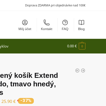
Doprava ZDARMA pri objednávke nad 100€
Môj účet
Kontakt
FAQ
Blog
yklov
0.00
€
0
tený košík Extend
do, tmavo hnedý,
s
-37%
25.90
€