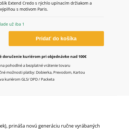
ošík Extend Credo s rýchlo upínacím držiakom a
 výplňou s motívom Paris.
lade už iba 1
o
Pridať do košíka
é doručenie kuriérom pri objednávke nad 100€
 na pohodlné a bezplatné vrátenie tovaru
čné možnosti platby: Dobierka, Prevodom, Kartou
va kuriérom GLS/ DPD / Packeta
ek), prináša novú generáciu ručne vyrábaných