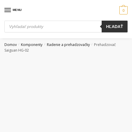
Skip
Skip
to
to
MENU
0
navigation
content
Products
HĽADAŤ
search
Domov
Komponenty
Radenie a prehadzovačky
Prehadzovač
/
/
/
Saiguan HG-02