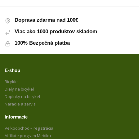
Doprava zdarma nad 100€
Viac ako 1000 produktov skladom
100% Bezpečná platba
E-shop
Bicykle
Diely na bicykel
Doplnky na bicykel
Náradie a servis
Informacie
Veľkoobchod – registrácia
Affiliate program Mebiku