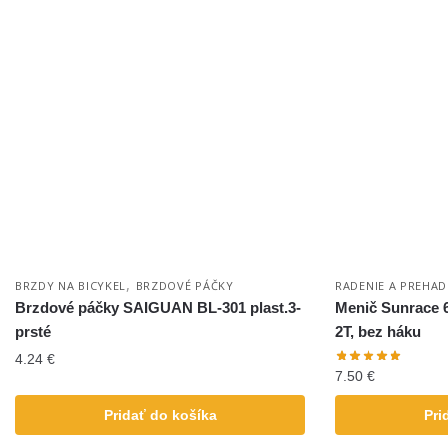
,
BRZDY NA BICYKEL
BRZDOVÉ PÁČKY
RADENIE A PREHA
Brzdové páčky SAIGUAN BL-301 plast.3-
Menič Sunrace 6
prsté
2T, bez háku
4.24
€
7.50
€
Pridať do košíka
Pri