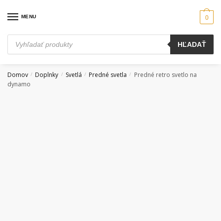
Skip
Skip
to
to
MENU
0
navigation
content
Products
HĽADAŤ
search
Domov
Doplnky
Svetlá
Predné svetla
Predné retro svetlo na
/
/
/
/
dynamo