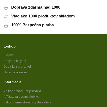
Doprava zdarma nad 100€
Viac ako 1000 produktov skladom
100% Bezpečná platba
E-shop
Bicykle
Diely na bicykel
Doplnky na bicykel
Náradie a servis
Informacie
Veľkoobchod – registrácia
Affiliate program Mebiku
Vykupujeme stare bicykle a diely