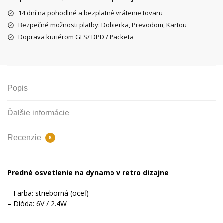
na
14 dní na pohodlné a bezplatné vrátenie tovaru
dynamo
Bezpečné možnosti platby: Dobierka, Prevodom, Kartou
Doprava kuriérom GLS/ DPD / Packeta
Popis
Ďalšie informácie
Recenzie
6
Predné osvetlenie na dynamo v retro dizajne
– Farba: strieborná
(
oceľ
)
– Dióda: 6V / 2.4W