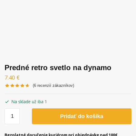
Predné retro svetlo na dynamo
7.40
€
(
6
recenzií zákazníkov)
Na sklade už iba 1
množstvo
Pridať do košíka
Predné
retro
svetlo
Bezplatné doručenie kuriérom pri objednávke nad 100€