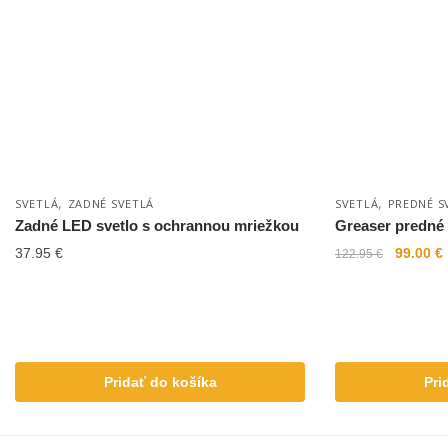
,
,
SVETLÁ
ZADNÉ SVETLÁ
SVETLÁ
PREDNÉ S
Zadné LED svetlo s ochrannou mriežkou
Greaser predné 
37.95
€
99.00
€
122.95
€
Pridať do košíka
Pri