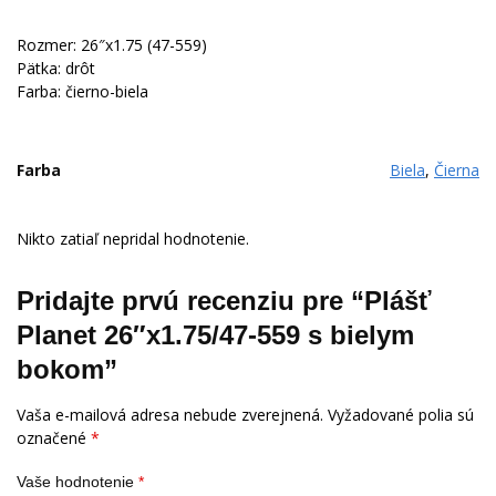
Rozmer: 26″x1.75 (47-559)
Pätka: drôt
Farba: čierno-biela
Farba
Biela
,
Čierna
Nikto zatiaľ nepridal hodnotenie.
Pridajte prvú recenziu pre “Plášť
Planet 26″x1.75/47-559 s bielym
bokom”
Vaša e-mailová adresa nebude zverejnená.
Vyžadované polia sú
označené
*
Vaše hodnotenie
*