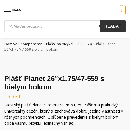
Skip
Skip
to
to
MENU
0
navigation
content
Products
HĽADAŤ
search
Domov
Komponenty
Plášte na bicykel
26" (559)
Plášť Planet
/
/
/
/
26″x1.75/47-559 s bielym bokom
Plášť Planet 26″x1.75/47-559 s
bielym bokom
19.95
€
Mestský plášť Planet v rozmere 26″x1,75. Plášť má praktický,
univerzálny dezén, ktorý si zachováva dobré jazdné vlastnosti v
rôznych podmienkach. Obľúbené prevedenie s bielym bokom
dodá vášmu bicyklu jedinečný vzhľad.