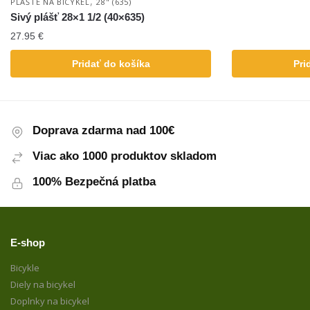
,
PLÁŠTE NA BICYKEL
28" (635)
Sivý plášť 28×1 1/2 (40×635)
27.95
€
Pridať do košíka
Pri
Doprava zdarma nad 100€
Viac ako 1000 produktov skladom
100% Bezpečná platba
E-shop
Bicykle
Diely na bicykel
Doplnky na bicykel