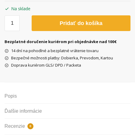
Na sklade
množstvo
Pridať do košíka
Plášť
Planet
26"x1.75/47-
Bezplatné doručenie kuriérom pri objednávke nad 100€
559
14 dní na pohodlné a bezplatné vrátenie tovaru
s
Bezpečné možnosti platby: Dobierka, Prevodom, Kartou
bielym
Doprava kuriérom GLS/ DPD / Packeta
bokom
Popis
Ďalšie informácie
Recenzie
0