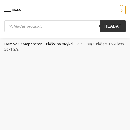
Skip
Skip
to
to
MENU
0
navigation
content
Products
HĽADAŤ
search
Domov
Komponenty
Plášte na bicykel
26″ (590)
Plášť MITAS Flash
/
/
/
/
26×1 3/8