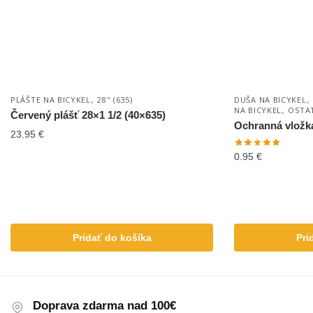
,
,
PLÁŠTE NA BICYKEL
28" (635)
DUŠA NA BICYKEL
,
NA BICYKEL
OSTA
Červený plášť 28×1 1/2 (40×635)
Ochranná vložk
23.95
€
0.95
€
Pridať do košíka
Pri
Doprava zdarma nad 100€