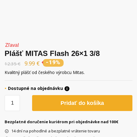
Zľava!
Plášť MITAS Flash 26×1 3/8
-19%
9.99
€
12.35
€
Kvalitný plášť od českého výrobcu Mitas.
Dostupné na objednávku
i
množstvo
Pridať do košíka
Plášť
MITAS
Flash
Bezplatné doručenie kuriérom pri objednávke nad 100€
26x1
14 dní na pohodlné a bezplatné vrátenie tovaru
3/8