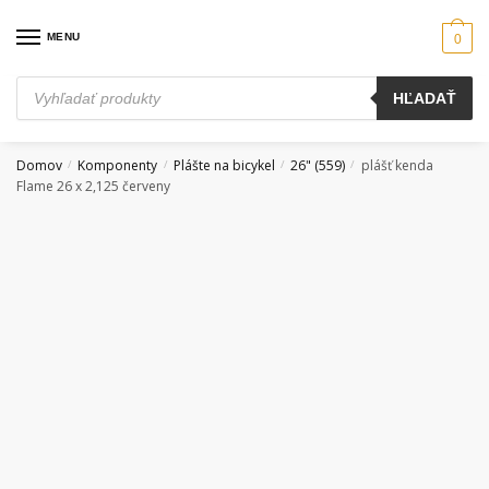
Skip
Skip
to
to
MENU
0
navigation
content
Products
HĽADAŤ
search
Domov
Komponenty
Plášte na bicykel
26" (559)
plášť kenda
/
/
/
/
Flame 26 x 2,125 červeny