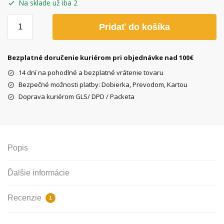
Na sklade už iba 2
množstvo
Pridať do košíka
plášť
kenda
Flame
Bezplatné doručenie kuriérom pri objednávke nad 100€
26
14 dní na pohodlné a bezplatné vrátenie tovaru
x
Bezpečné možnosti platby: Dobierka, Prevodom, Kartou
2,125
Doprava kuriérom GLS/ DPD / Packeta
červeny
Popis
Ďalšie informácie
Recenzie
1