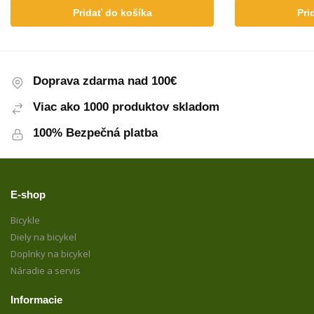
Pridať do košíka
Pri
Doprava zdarma nad 100€
Viac ako 1000 produktov skladom
100% Bezpečná platba
E-shop
Bicykle
Diely na bicykel
Doplnky na bicykel
Náradie a servis
Informacie