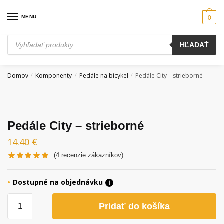
Skip
Skip
to
to
MENU
0
navigation
content
Products
HĽADAŤ
search
Domov
Komponenty
Pedále na bicykel
Pedále City – strieborné
/
/
/
Pedále City – strieborné
14.40
€
(
4
recenzie zákazníkov)
Dostupné na objednávku
i
množstvo
Pridať do košíka
Pedále
City