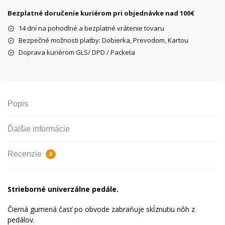
-
Bezplatné doručenie kuriérom pri objednávke nad 100€
strieborné
14 dní na pohodlné a bezplatné vrátenie tovaru
Bezpečné možnosti platby: Dobierka, Prevodom, Kartou
Doprava kuriérom GLS/ DPD / Packeta
Popis
Ďalšie informácie
Recenzie
4
Strieborné univerzálne pedále.
Čierná gumená časť po obvode zabraňuje skĺznutiu nôh z
pedálov.