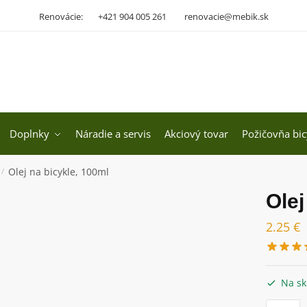
Renovácie:
+421 904 005 261
renovacie@mebik.sk
Doplnky
Náradie a servis
Akciový tovar
Požičovňa bic
Olej na bicykle, 100ml
/
Olej
2.25
€
Na sk