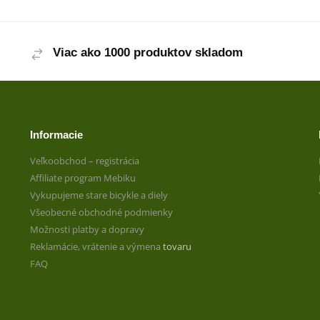
Viac ako 1000 produktov skladom
Informacie
Veľkoobchod – registrácia
Affiliate program Mebiku
Vykupujeme stare bicykle a diely
Všeobecné obchodné podmienky
Možnosti platby a dopravy
Reklamácie, vrátenie a výmena
tovaru
FAQ