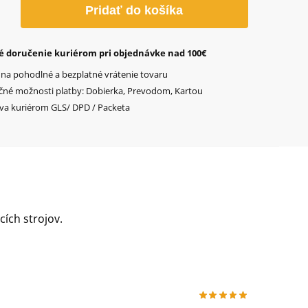
o
Pridať do košíka
é doručenie kuriérom pri objednávke nad 100€
 na pohodlné a bezplatné vrátenie tovaru
čné možnosti platby: Dobierka, Prevodom, Kartou
va kuriérom GLS/ DPD / Packeta
ích strojov.