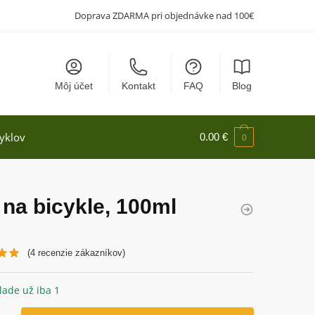
Doprava ZDARMA pri objednávke nad 100€
Môj účet
Kontakt
FAQ
Blog
yklov
0.00
€
0
 na bicykle, 100ml
(
4
recenzie zákazníkov)
lade už iba 1