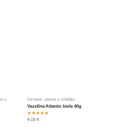
IS A
ČISTENIE, SERVIS A ÚDRŽBA
Vazelína Atlantic biela 40g
4.15
€