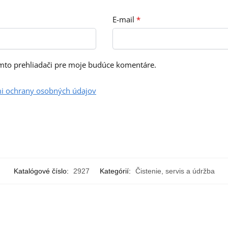
E-mail
*
omto prehliadači pre moje budúce komentáre.
i ochrany osobných údajov
Katalógové číslo:
2927
Kategórií:
Čistenie, servis a údržba