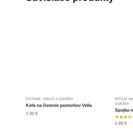
ČISTENIE, SERVIS A ÚDRŽBA
REŤAZE NA
ÚDRŽBA
Kefa na čistenie pastorkov Vella
Spojka n
1.00
€
1.65
€