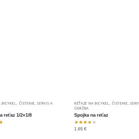
,
,
 BICYKEL
ČISTENIE, SERVIS A
REŤAZE NA BICYKEL
ČISTENIE, SERV
ÚDRŽBA
a reťaz 1/2×1/8
Spojka na reťaz
1.65
€