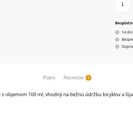
množstv
Olej
na
bicykle,
Bezplatn
100ml
14 dní
Bezpe
Dopra
Popis
Recenzie
4
e s objemom 100 ml, vhodný na bežnú údržbu bicyklov a šijac