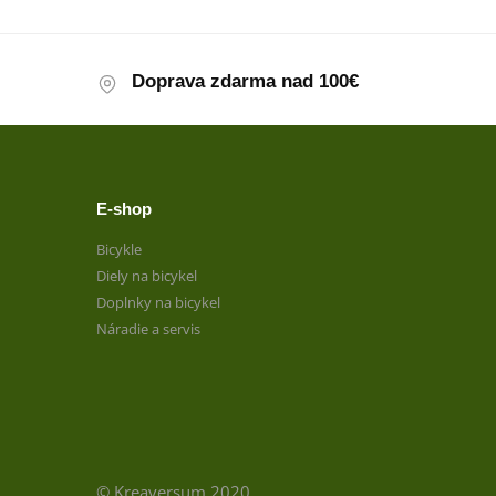
Doprava zdarma nad 100€
E-shop
Bicykle
Diely na bicykel
Doplnky na bicykel
Náradie a servis
© Kreaversum 2020