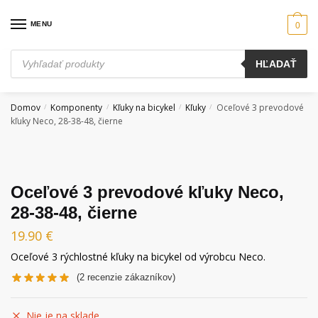
Skip
Skip
to
to
MENU
0
navigation
content
Products
HĽADAŤ
search
Domov
Komponenty
Kľuky na bicykel
Kľuky
Oceľové 3 prevodové
/
/
/
/
kľuky Neco, 28-38-48, čierne
Oceľové 3 prevodové kľuky Neco,
28-38-48, čierne
19.90
€
Oceľové 3 rýchlostné kľuky na bicykel od výrobcu Neco.
(
2
recenzie zákazníkov)
Nie je na sklade