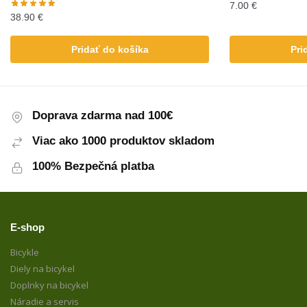
7.00
€
38.90
€
Pridať do košíka
Pri
Doprava zdarma nad 100€
Viac ako 1000 produktov skladom
100% Bezpečná platba
E-shop
Bicykle
Diely na bicykel
Doplnky na bicykel
Náradie a servis