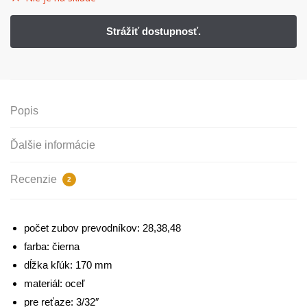
Popis
Ďalšie informácie
Recenzie
2
počet zubov prevodníkov: 28,38,48
farba: čierna
dĺžka kľúk: 170 mm
materiál: oceľ
pre reťaze: 3/32″