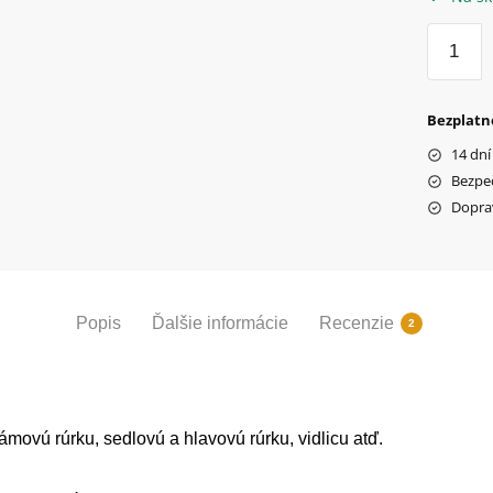
množstv
Nálepky
Velamo
Sobi
Bezplatn
20
14 dní
Bezpe
Dopra
Popis
Ďalšie informácie
Recenzie
2
ovú rúrku, sedlovú a hlavovú rúrku, vidlicu atď.