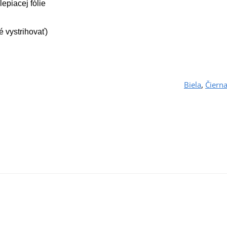
epiacej fólie
é vystrihovať)
Biela
,
Čiern