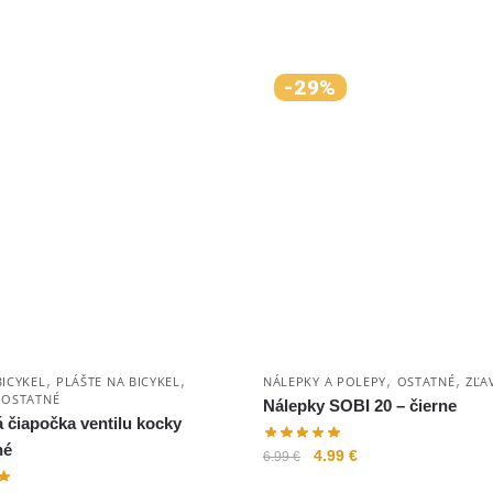
-29%
,
,
,
,
BICYKEL
PLÁŠTE NA BICYKEL
NÁLEPKY A POLEPY
OSTATNÉ
ZĽA
,
OSTATNÉ
Nálepky SOBI 20 – čierne
čiapočka ventilu kocky
né
4.99
€
6.99
€