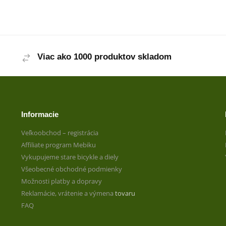
Viac ako 1000 produktov skladom
Informacie
Veľkoobchod – registrácia
Affiliate program Mebiku
Vykupujeme stare bicykle a diely
Všeobecné obchodné podmienky
Možnosti platby a dopravy
Reklamácie, vrátenie a výmena
tovaru
FAQ