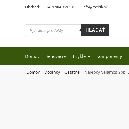
Skip
Skip
Obchod:
+421 904 359 191
info@mebik.sk
to
to
navigation
content
Products
HĽADAŤ
search
Domov
Renovácie
Bicykle
Komponenty
Domov
Doplnky
Ostatné
Nálepky Velamos Sobi 
/
/
/