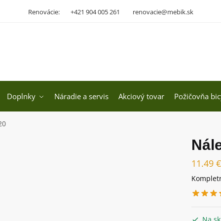
Renovácie:
+421 904 005 261
renovacie@mebik.sk
Doplnky
Náradie a servis
Akciový tovar
Požičovňa bic
20
Nál
11.49
€
Kompletn
Na sk