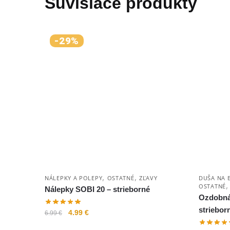
Súvisiace produkty
-29%
,
,
NÁLEPKY A POLEPY
OSTATNÉ
ZĽAVY
DUŠA NA 
OSTATNÉ
Nálepky SOBI 20 – strieborné
Ozdobná 
striebor
4.99
€
6.99
€