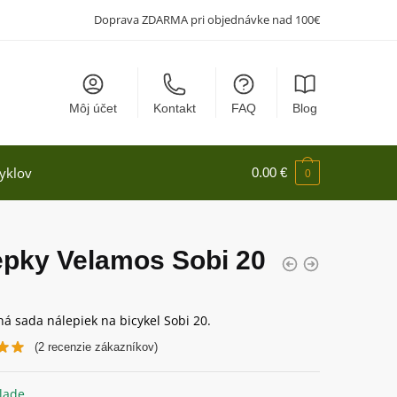
Doprava ZDARMA pri objednávke nad 100€
Môj účet
Kontakt
FAQ
Blog
yklov
0.00
€
0
epky Velamos Sobi 20
á sada nálepiek na bicykel Sobi 20.
(
2
recenzie zákazníkov)
lade