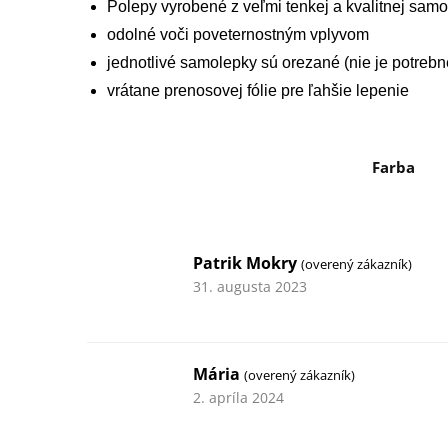
Polepy vyrobené z veľmi tenkej a kvalitnej samol
odolné voči poveternostným vplyvom
jednotlivé samolepky sú orezané (nie je potrebn
vrátane prenosovej fólie pre ľahšie lepenie
Farba
Patrik Mokry
(overený zákazník)
31. augusta 2023
Mária
(overený zákazník)
2. apríla 2024