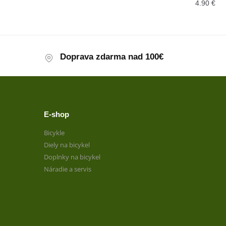
4.90
€
Doprava zdarma nad 100€
E-shop
Bicykle
Diely na bicykel
Doplnky na bicykel
Náradie a servis