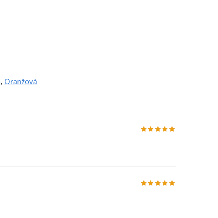
a
,
Oranžová