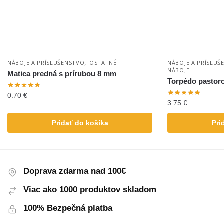
,
NÁBOJE A PRÍSLUŠENSTVO
OSTATNÉ
NÁBOJE A PRÍSLUŠ
NÁBOJE
Matica predná s prírubou 8 mm
Torpédo pastoro
0.70
€
3.75
€
Pridať do košíka
Pri
Doprava zdarma nad 100€
Viac ako 1000 produktov skladom
100% Bezpečná platba