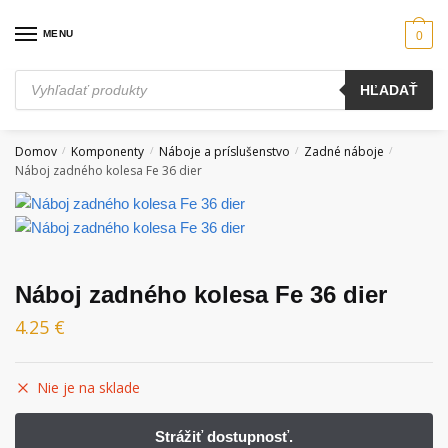
Skip
Skip
to
to
MENU
0
navigation
content
Products
HĽADAŤ
search
Domov
Komponenty
Náboje a príslušenstvo
Zadné náboje
/
/
/
/
Náboj zadného kolesa Fe 36 dier
Náboj zadného kolesa Fe 36 dier
4.25
€
Nie je na sklade