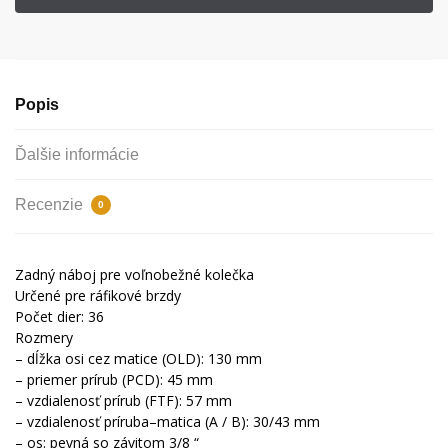
Popis
Ďalšie informácie
Recenzie
0
Zadný
náboj
pre
voľnobežné
kolečka
Určené
pre
ráfikové
brzdy
Počet
dier
:
36
Rozmery
–
dĺžka
osi
cez
matice
(
OLD
)
:
130
mm
–
priemer
prírub
(
PCD
)
:
45
mm
–
vzdialenosť
prírub
(
FTF
)
:
57
mm
–
vzdialenosť
príruba
–
matica
(
A
/
B
)
:
30/43
mm
– os
:
pevná
so závitom
3/8
“