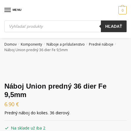
Skip
Skip
to
to
MENU
0
navigation
content
Products
HĽADAŤ
search
Domov
Komponenty
Náboje a príslušenstvo
Predné náboje
/
/
/
/
Náboj Union predný 36 dier Fe 9,5mm
Náboj Union predný 36 dier Fe
9,5mm
6.90
€
Predný náboj do kolies. 36 dierový.
Na sklade už iba 2