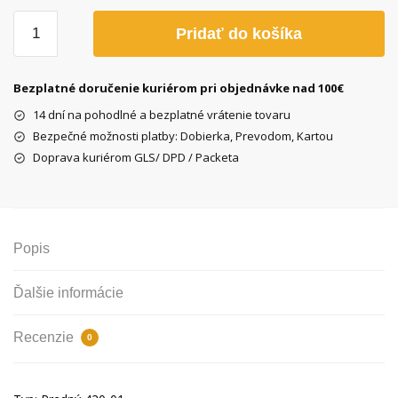
množstvo
Pridať do košíka
Náboj
Union
predný
Bezplatné doručenie kuriérom pri objednávke nad 100€
36
14 dní na pohodlné a bezplatné vrátenie tovaru
dier
Bezpečné možnosti platby: Dobierka, Prevodom, Kartou
Fe
Doprava kuriérom GLS/ DPD / Packeta
9,5mm
Popis
Ďalšie informácie
Recenzie
0