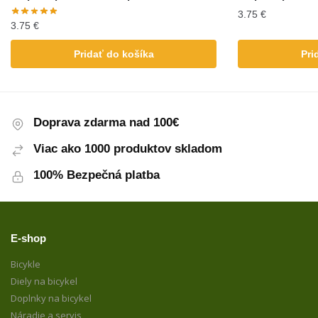
3.75
€
3.75
€
Pridať do košíka
Pri
Doprava zdarma nad 100€
Viac ako 1000 produktov skladom
100% Bezpečná platba
E-shop
Bicykle
Diely na bicykel
Doplnky na bicykel
Náradie a servis