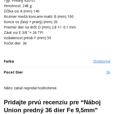
Typ:
Predný
420-01
Hmotnosť:
2
48 g.
Dĺžka osi
A
(
mm
)
140
Rozmer
medzi
koncami
matíc
B
(
mm
)
100
Konce
os
(
ľavý
+
pravý
)
(
mm
)
20
Priemer
dier
na
drôt
D
(
mm
)
2.8
+/-
0.1
mm
Závit
osi
E
3/8
“
× 26
TPI
Vzdialenosť
prírub
F
(
mm
)
59
Počet
dier
36
Farba
Strieborná
Pocet Dier
36
Nikto zatiaľ nepridal hodnotenie.
Pridajte prvú recenziu pre “Náboj
Union predný 36 dier Fe 9,5mm”