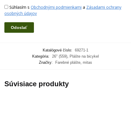
Súhlasím s
Obchodnými podmienkami
a
Zásadami ochrany
osobných údajov
Katalógové číslo:
69271-1
Kategória:
26" (559)
,
Plášte na bicykel
Značky:
Farebné plášte
,
mitas
Súvisiace produkty