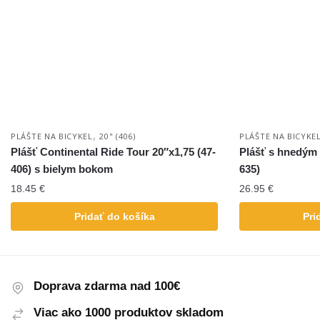
,
PLÁŠTE NA BICYKEL
20" (406)
PLÁŠTE NA BICYKE
Plášť Continental Ride Tour 20″x1,75 (47-
Plášť s hnedým 
406) s bielym bokom
635)
18.45
€
26.95
€
Pridať do košíka
Pri
Doprava zdarma nad 100€
Viac ako 1000 produktov skladom