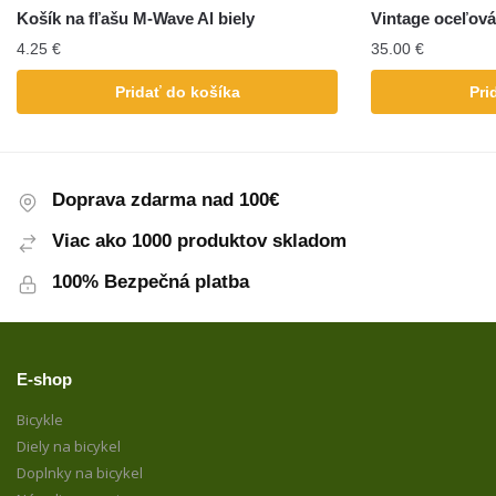
Košík na fľašu M-Wave Al biely
Vintage oceľová
4.25
€
35.00
€
Pridať do košíka
Pri
Doprava zdarma nad 100€
Viac ako 1000 produktov skladom
100% Bezpečná platba
E-shop
Bicykle
Diely na bicykel
Doplnky na bicykel