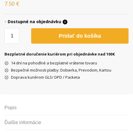
7.50
€
Dostupné na objednávku
i
množstvo
Pridať do košíka
Elite
Vintage
fľaša
Bezplatné doručenie kuriérom pri objednávke nad 100€
L
14 dní na pohodlné a bezplatné vrátenie tovaru
´eroica
Bezpečné možnosti platby: Dobierka, Prevodom, Kartou
biela,
Doprava kuriérom GLS/ DPD / Packeta
500
ml
Popis
Ďalšie informácie