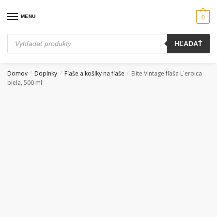
Skip
Skip
to
to
MENU
0
navigation
content
Products
HĽADAŤ
search
Domov
Doplnky
Fľaše a košíky na fľaše
Elite Vintage fľaša L´eroica
/
/
/
biela, 500 ml