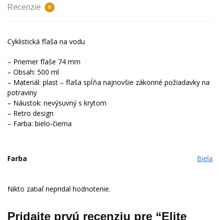
Recenzie
0
Cyklistická fľaša na vodu
– Priemer fľaše 74 mm
– Obsah: 500 ml
– Materiál: plast – fľaša
spĺňa najnovšie
zákonné požiadavky na
potraviny
– Náustok: nevýsuvný s krytom
– Retro design
– Farba: bielo-čierna
Farba
Biela
Nikto zatiaľ nepridal hodnotenie.
Pridajte prvú recenziu pre “Elite